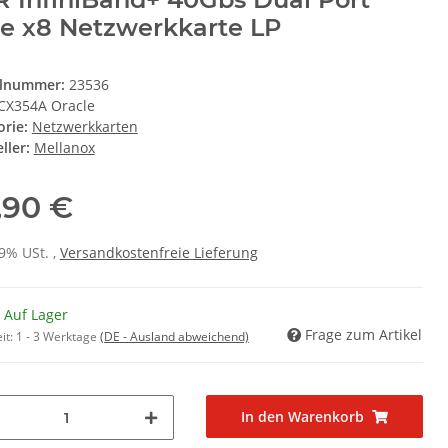
e x8 Netzwerkkarte LP
elnummer:
23536
CX354A Oracle
orie:
Netzwerkkarten
ller:
Mellanox
,90 €
19% USt. ,
Versandkostenfreie Lieferung
 Auf Lager
Frage zum Artikel
it:
1 - 3 Werktage
(DE - Ausland abweichend)
In den Warenkorb