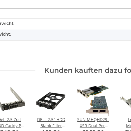
enschaft
wicht:
icht:
Kunden kauften dazu fol
ell 2.5 Zoll
DELL 2.5" HDD
SUN MHQHD29-
L
DD Caddy PE
Blank Filler
XSR Dual Port
Me