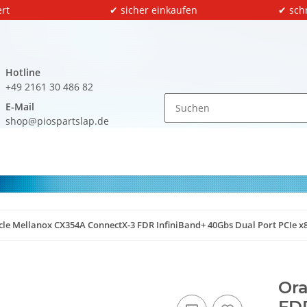
rt
✔ sicher einkaufen
✔ sch
Hotline
+49 2161 30 486 82
E-Mail
shop@piospartslap.de
cle Mellanox CX354A ConnectX-3 FDR InfiniBand+ 40Gbs Dual Port PCIe x
Ora
FDR