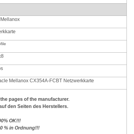
 Mellanox
rkkarte
file
x8
ps
acle Mellanox CX354A-FCBT
Netzwerkkarte
the
pages of the manufacturer
.
auf den Seiten des Herstellers.
100% OK!!!
00 % in Ordnung!!!