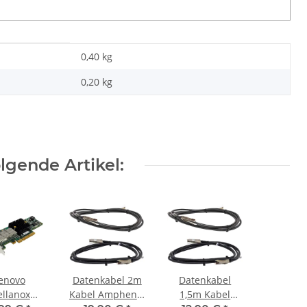
0,40 kg
0,20
kg
gende Artikel:
enovo
Datenkabel 2m
Datenkabel
llanox
Kabel Amphenol
1,5m Kabel