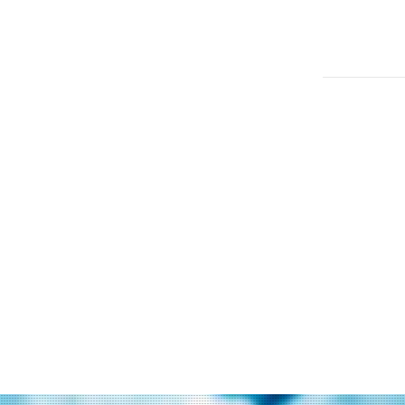
R4
G
K
3R