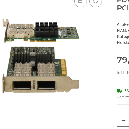
PCI
Artik
HAN:
Kateg
Herste
79
inkl. 
38
Lieferze