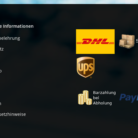
e Informationen
belehrung
tz
o
m
setzhinweise