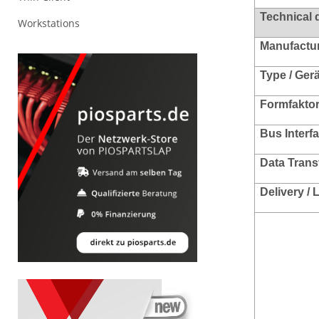
Technical 
Workstations
Manufacture
Type / Ger
Formfakto
Bus Interf
Data Trans
Delivery /