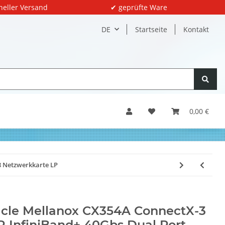
neller Versand
✔ geprüfte Ware
DE
Startseite
Kontakt
0,00 €
8 Netzwerkkarte LP
cle Mellanox CX354A ConnectX-3
 InfiniBand+ 40Gbs Dual Port