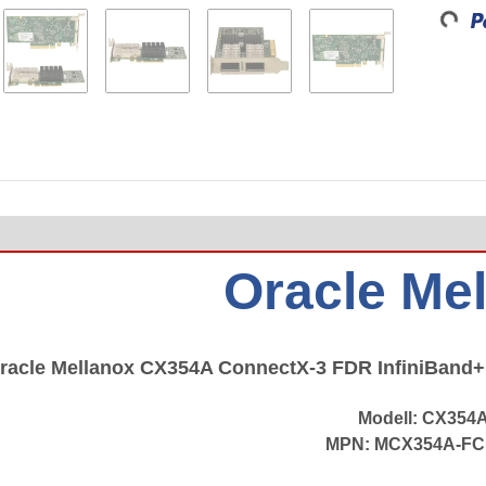
Loading...
Oracle Me
racle Mellanox CX354A ConnectX-3 FDR InfiniBand+
Modell: CX354
MPN: MCX354A-F