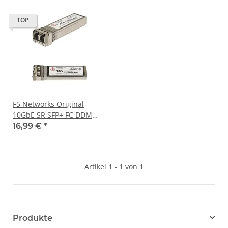
TOP
F5 Networks Original
10GbE SR SFP+ FC DDM
Transceiver Module OPT-
16,99 €
*
0016-00
Artikel 1 - 1 von 1
Produkte