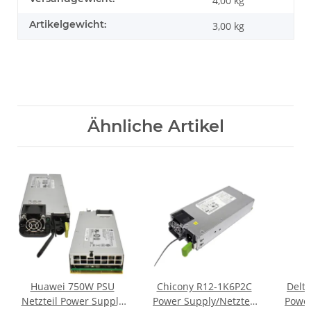
4,00 kg
Artikelgewicht:
3,00
kg
Ähnliche Artikel
Huawei 750W PSU
Chicony R12-1K6P2C
Delt
Netzteil Power Supply
Power Supply/Netzteil
Power