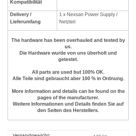
Kompatibilität
Delivery /
1 x Nexsan Power Supply /
Lieferumfang
Netzteil
The hardware has been overhauled and tested by
us.
Die Hardware wurde von uns überholt und
getestet.
All parts are used but 100% OK.
Alle Teile sind gebraucht aber 100 % in Ordnung.
More information and details can be found on the
pages of the manufacturer.
Weitere Informationen und Details finden Sie auf
den Seiten des Herstellers.
Produkteigenschaft
Wert
Versandgewicht: