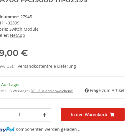
elnummer:
27945
111-02399
orie:
Switch Module
ller:
NetApp
9,00 €
19% USt. ,
Versandkostenfreie Lieferung
 Auf Lager
Frage zum Artikel
it:
1 - 3 Werktage
(DE - Ausland abweichend)
In den Warenkorb
Komponenten werden geladen ...