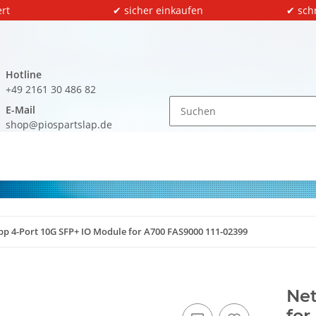
rt
✔ sicher einkaufen
✔ sch
Hotline
+49 2161 30 486 82
E-Mail
shop@piospartslap.de
p 4-Port 10G SFP+ IO Module for A700 FAS9000 111-02399
Net
for