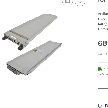
Artik
HAN:
Kateg
Herste
68
inkl. 
12
Lieferze
Loading...