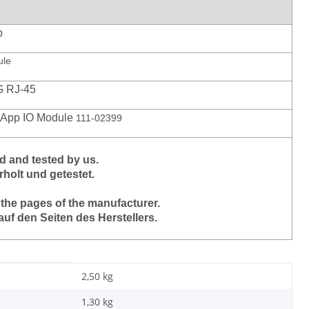
p
ule
G RJ-45
tApp IO Module
111-02399
 and tested by us.
holt und getestet.
 the pages of the manufacturer.
auf den Seiten des Herstellers.
2,50 kg
1,30
kg