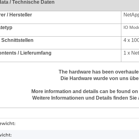
data / Technische Daten
r / Hersteller
NetAp
ätetyp
IO Mod
/ Schnittstellen
4 x 10
ontents / Lieferumfang
1 x Ne
The hardware has been overhauled
Die Hardware wurde von uns über
More information and details can be found on
Weitere Informationen und Details finden Sie 
enschaft
wicht:
icht: