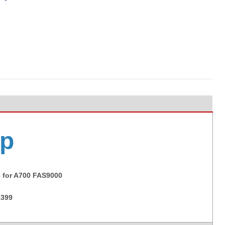
p
 for A700 FAS9000
2399