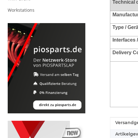
Technical 
Workstations
Manufacture
Type / Ger
Interfaces 
Delivery C
Produkteig
Wert
Versandge
Artikelgew