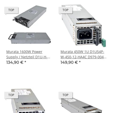
TOP
TOP
Murata 1600W Power
Murata 450W 1U D1U54P-
Supply / Netzteil D1U-H-
W-450-12-HA4C D979-004-
1600-12-HC2C für Huawei
1909-7 Power Supply Unit
134,90 €
*
149,90 €
*
Tecal E6000 Blade
TOP
TOP