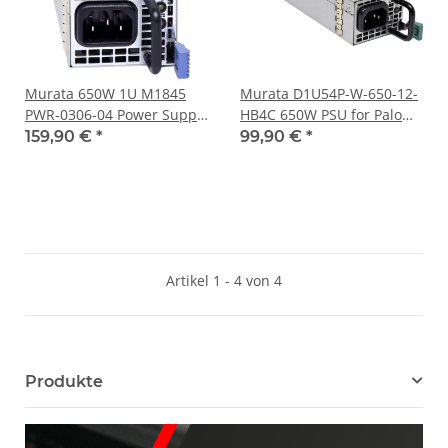
Murata 650W 1U M1845
Murata D1U54P-W-650-12-
PWR-0306-04 Power Supply
HB4C 650W PSU for Palo
Unit 80 Plus Platinum
Alto PA-3220 PA-3250 PA-
159,90 €
*
99,90 €
*
3260
Artikel 1 - 4 von 4
Produkte