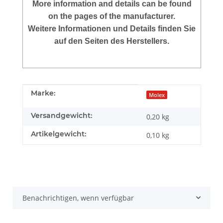
More
information and details can be found
on the pages of the manufacturer.
Weitere Informationen und Details finden Sie
auf den Seiten des Herstellers.
Produkteigenschaft
Wert
Marke:
Molex
Versandgewicht:
0,20 kg
Artikelgewicht:
0,10
kg
Benachrichtigen, wenn verfügbar