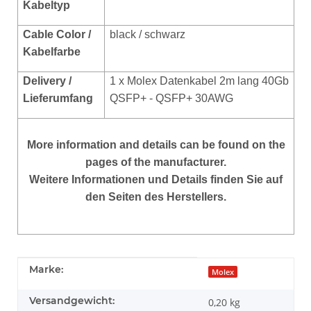
Kabeltyp
Cable Color /
black / schwarz
Kabelfarbe
Delivery /
1 x Molex Datenkabel 2m lang 40Gb
Lieferumfang
QSFP+ - QSFP+ 30AWG
More
information and details can be found on the
pages of the manufacturer.
Weitere Informationen und Details finden Sie auf
den Seiten des Herstellers.
Produkteigenschaft
Wert
Marke:
Molex
Versandgewicht:
0,20 kg