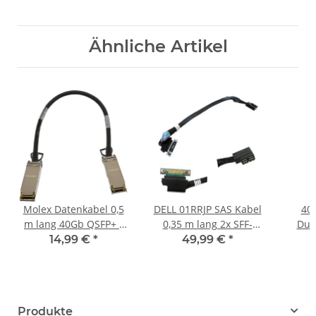
Ähnliche Artikel
Molex Datenkabel 0,5
DELL 01RRJP SAS Kabel
40 x Cornin
m lang 40Gb QSFP+ -
0,35 m lang 2x SFF-
Dup
QSFP+ 30AWG
8643 Winkel – MPERC
Cord 
14,99 €
*
49,99 €
*
1110401054
für R740 R740xd
Produkte