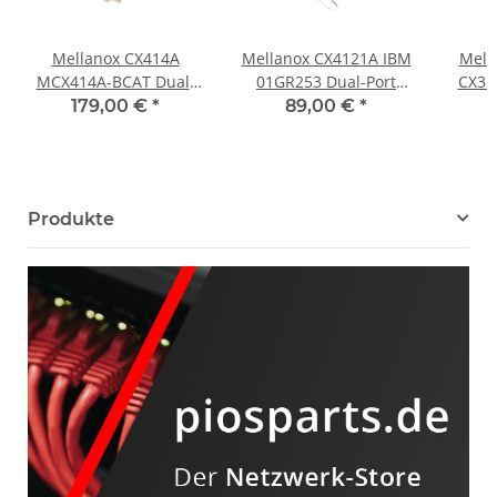
Mellanox CX414A
Mellanox CX4121A IBM
Mell
MCX414A-BCAT Dual-
01GR253 Dual-Port
CX31
Port QSFP28 PCle x8 3.0
SFP28 PCIe x8 3.0
10
179,00 €
*
89,00 €
*
40/56GbE Adapter LP
25GbE Adapter FP
Netw
Produkte