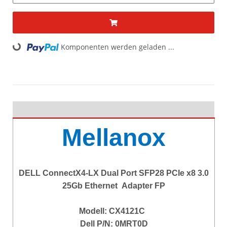
ding...
Komponenten werden geladen ...
Mellanox
DELL ConnectX4-LX Dual Port SFP28 PCIe x8 3.0
25Gb Ethernet Adapter FP
Modell: CX4121C
Dell P/N: 0MRT0D