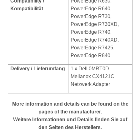
Compatibility /
PowerEdge R630,
Kompatibilität
PowerEdge R640,
PowerEdge R730,
PowerEdge R730XD,
PowerEdge R740,
PowerEdge R740XD,
PowerEdge R7425,
PowerEdge R840
Delivery / Lieferumfang
1 x Dell 0MRT0D
Mellanox CX4121C
Netzwerk Adapter
More
information and details can be found on the
pages of the manufacturer.
Weitere Informationen und Details finden Sie auf
den Seiten des Herstellers.