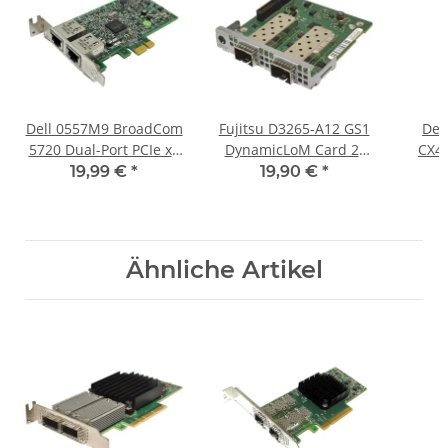
Dell 0557M9 BroadCom
Fujitsu D3265-A12 GS1
Del
5720 Dual-Port PCIe x1
DynamicLoM Card 2-
CX42
GbE Netzwerkkarte LP
Port SFP+ 10Gb
25Gb
19,99 €
*
19,90 €
*
Netzwerkkarte
Powe
Ähnliche Artikel