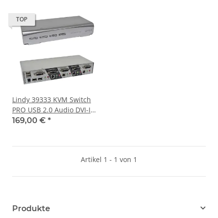
TOP
Lindy 39333 KVM Switch
PRO USB 2.0 Audio DVI-I
Dual Link 4-Port
169,00 €
*
Artikel 1 - 1 von 1
Produkte