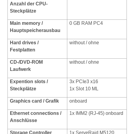
Anzahl der CPU-
Steckplätze
Main memory /
0 GB RAM PC4
Hauptspeicherausbau
Hard drives /
without / ohne
Festplatten
CD-/DVD-ROM
without / ohne
Laufwerk
Expention slots /
3x PCIe3 x16
Steckplätze
1x Slot 10 ML
Graphics card /
Grafik
onboard
Ethernet connections /
1x IMM2 (RJ-45) onboard
Anschlüsse
Storage Controller
1x ServeRaid M5120