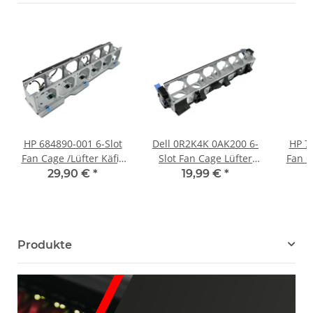
HP 684890-001 6-Slot
Dell 0R2K4K 0AK200 6-
HP 7
Fan Cage /Lüfter Käfig
Slot Fan Cage Lüfter
Fan C
für ProLiant DL380E G8
Käfig PowerEdge R720
00
29,90 €
*
19,99 €
*
Server
R720xd Server
Pro
Produkte