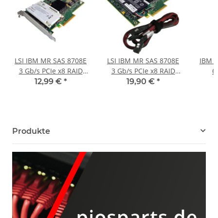
LSI IBM MR SAS 8708E
LSI IBM MR SAS 8708E
IBM 
3 Gb/s PCIe x8 RAID
3 Gb/s PCIe x8 RAID
6
Controller +BBU FRU
Controller +BBU +SAS
Cont
12,99 €
*
19,90 €
*
43W4297
Kabel FRU 43W4297
B
Produkte