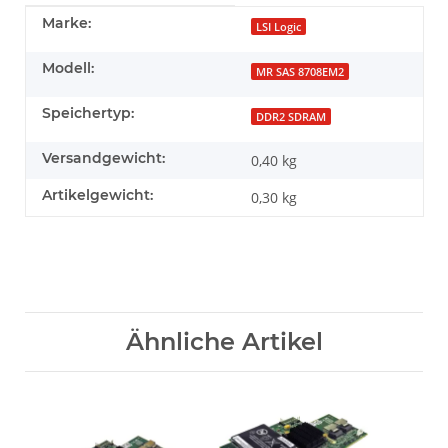
Produkteigenschaft
Wert
Marke:
LSI Logic
Modell:
MR SAS 8708EM2
Speichertyp:
DDR2 SDRAM
Versandgewicht:
0,40 kg
Artikelgewicht:
0,30
kg
Ähnliche Artikel