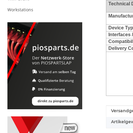
Technical 
Workstations
Manufacture
Device Typ
Interfaces 
Compatibili
Delivery C
Produkteig
Wert
Versandge
Artikelgew