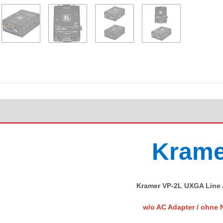
Krame
Kramer VP-2L UXGA Line 
w/o AC Adapter / ohne N