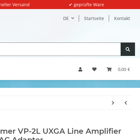
neller Versand
✔ geprüfte Ware
DE
Startseite
Kontakt
0,00 €
mer VP-2L UXGA Line Amplifier
AC Adapter