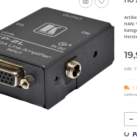
Artik
HAN:
Kateg
Herste
19
inkl. 
1 
Lieferze
Loading..