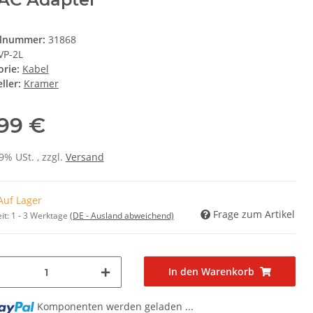
elnummer:
31868
VP-2L
orie:
Kabel
ller:
Kramer
,99 €
19% USt. , zzgl.
Versand
Auf Lager
Frage zum Artikel
it:
1 - 3 Werktage
(DE - Ausland abweichend)
In den Warenkorb
.
Komponenten werden geladen ...