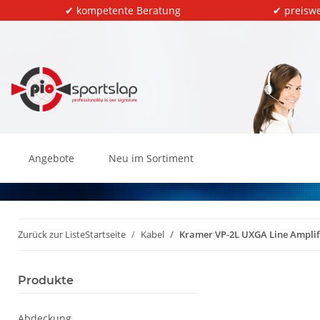
✔ kompetente Beratung
✔ preiswe
Angebote
Neu im Sortiment
Zurück zur Liste
Startseite
Kabel
Kramer VP-2L UXGA Line Amplif
Produkte
Abdeckung