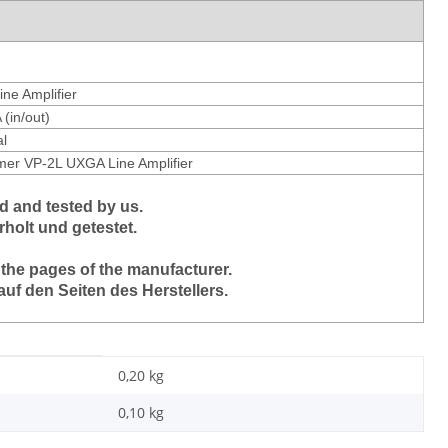
ne Amplifier
(in/out)
al
mer VP-2L UXGA Line Amplifier
 and tested by us.
holt und getestet.
 the pages of the manufacturer.
auf den Seiten des Herstellers.
0,20 kg
0,10
kg