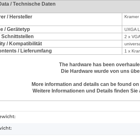
Data / Technische Daten
r / Hersteller
Kramer
e / Gerätetyp
UXGA Li
/ Schnittstellen
2 x VGA 
ty / Kompatibilität
univers
ontents / Lieferumfang
1 x Kra
The hardware has been overhauled
Die Hardware wurde von uns über
More information and details can be found on
Weitere Informationen und Details finden Sie 
enschaft
wicht:
icht: