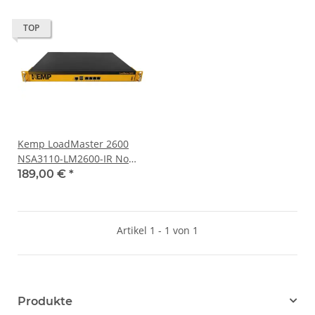
TOP
Kemp LoadMaster 2600
NSA3110-LM2600-IR No
SSD No OS
189,00 €
*
Artikel 1 - 1 von 1
Produkte