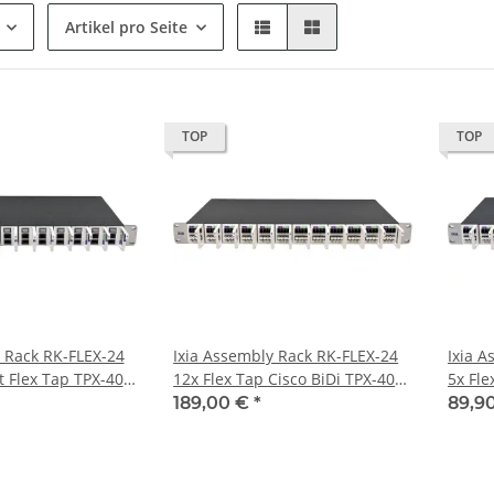
Artikel pro Seite
TOP
TOP
 Rack RK-FLEX-24
Ixia Assembly Rack RK-FLEX-24
Ixia A
t Flex Tap TPX-40-
12x Flex Tap Cisco BiDi TPX-40-
5x Fle
P
SR-50-50-BD
SR-50
189,00 €
*
89,9