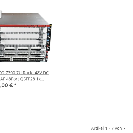
NTO 7300 7U Rack -48V DC
5AF 48Port QSFP28 1x
48Port SFP+ 3x Blank LC
9,00 €
*
n
Artikel 1 - 7 von 7