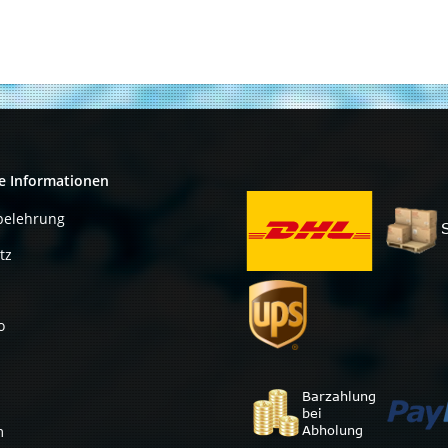
e Informationen
belehrung
tz
o
m