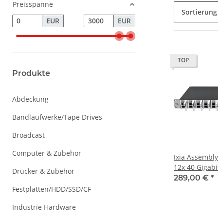
Preisspanne
Sortierung
EUR
EUR
TOP
Produkte
Abdeckung
Bandlaufwerke/Tape Drives
Broadcast
Computer & Zubehör
Ixia Assembly
12x 40 Gigabi
Drucker & Zubehör
SR-50-70-MT
289,00 €
*
Festplatten/HDD/SSD/CF
Industrie Hardware