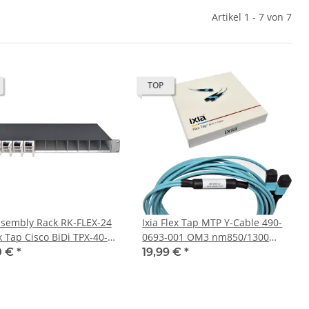
Artikel 1 - 7 von 7
TOP
ssembly Rack RK-FLEX-24
Ixia Flex Tap MTP Y-Cable 490-
x Tap Cisco BiDi TPX-40-
0693-001 OM3 nm850/1300
-50-BD
Aqua NEW NEU
0 €
*
19,99 €
*