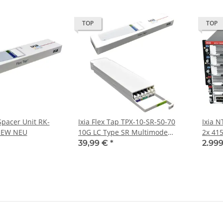
TOP
TOP
 Spacer Unit RK-
Ixia Flex Tap TPX-10-SR-50-70
Ixia 
 NEW NEU
10G LC Type SR Multimode
2x 41
70/30 Split Ratio NEW NEU
212AF 
39,99 €
*
2.99
6x Fa