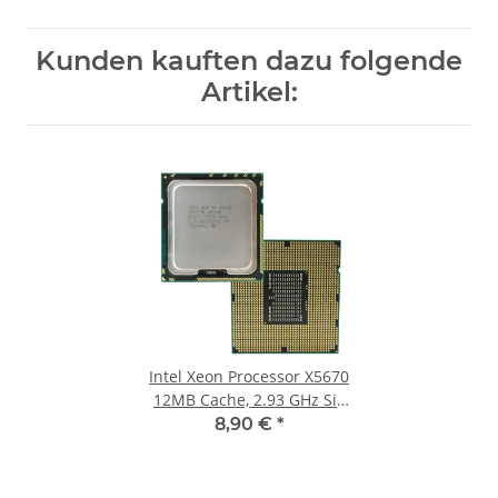
Kunden kauften dazu folgende
Artikel:
Intel Xeon Processor X5670
12MB Cache, 2.93 GHz Six
Core FC LGA 1366 P/N
8,90 €
*
SLBV7