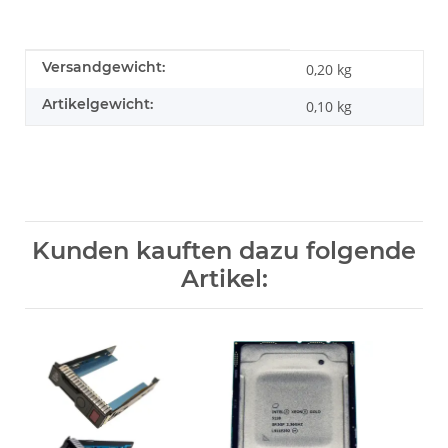
Produkteigenschaft
Wert
Versandgewicht:
0,20 kg
Artikelgewicht:
0,10
kg
Kunden kauften dazu folgende
Artikel: