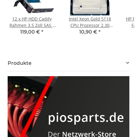
12 x HP HDD Caddy
Intel Xeon Gold 5118
HP Pr
Rahmen 3.5 Zoll SAS /
CPU Prozessor 2.30
FA
SATA G8 G9 G10 DL360
GHz 12-Core 16,5 MB
79285
119,00 €
*
10,90 €
*
DL380 651314-001
Cache SR3GF
Produkte