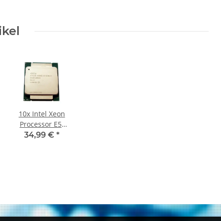
1x Kühler
ini iDrac8
 LFF 3,5
ikel
10x Intel Xeon
Processor E5-
2630L V3 20 MB
34,99 €
*
SmartCache 1.8
GHz 8 Core
FCLGA2011-3
SR209