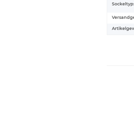
Sockeltyp
Versandge
Artikelgew