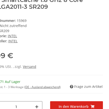
GA2011-3 SR209
elnummer:
15969
Nicht zutreffend
SR209
orie:
INTEL
ller:
INTEL
99 €
19% USt. , zzgl.
Versand
71 Auf Lager
Frage zum Artikel
it:
1 - 3 Werktage
(DE - Ausland abweichend)
In den Warenkorb