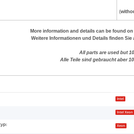
(
witho
More information and details can be found on 
Weitere Informationen und Details finden Sie 
All parts are used but 1
Alle Teile sind gebraucht aber 1
enschaft
Intel
Intel Xeon
typ:
Xeon