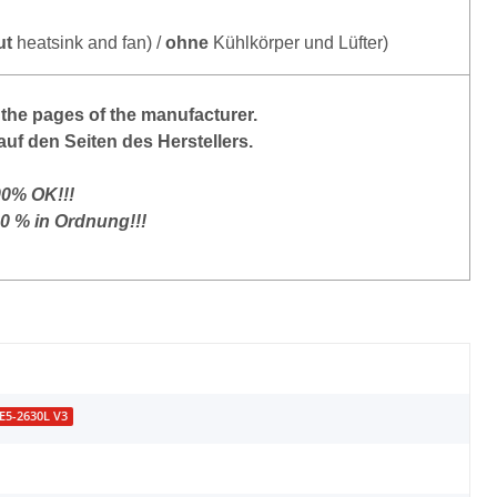
ut
heatsink and fan) /
ohne
Kühlkörper und Lüfter)
the pages of the manufacturer.
auf den Seiten des Herstellers.
00% OK!!!
00 % in Ordnung!!!
 E5-2630L V3