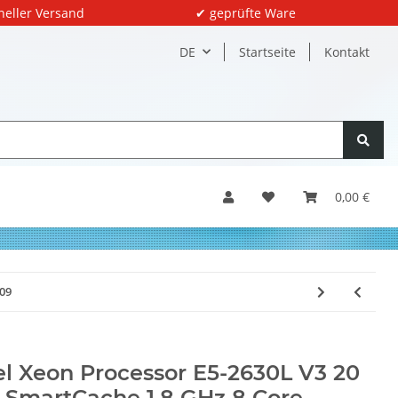
neller Versand
✔ geprüfte Ware
DE
Startseite
Kontakt
0,00 €
209
el Xeon Processor E5-2630L V3 20
SmartCache 1.8 GHz 8 Core