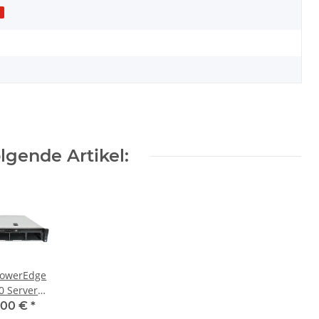
1
gende Artikel:
PowerEdge
0 Server
 CPU ohne
,00 €
*