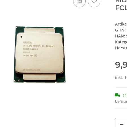
FCL
Artik
GTIN:
HAN:
Kateg
Herste
9,
inkl. 
11
Lieferze