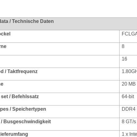
data / Technische Daten
ockel
FCLGA
rne
8
16
d / Taktfrequenz
1.80GH
he
20 MB
 set / Befehlssatz
64-bit
pes / Speichertypen
DDR4 
/ Busgeschwindigkeit
8 GT/s
 Lieferumfang
1 x In