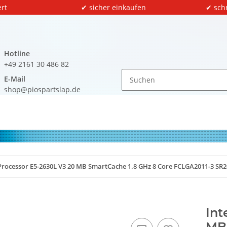
rt
✔ sicher einkaufen
✔ sch
Hotline
+49 2161 30 486 82
E-Mail
shop@piospartslap.de
 Processor E5-2630L V3 20 MB SmartCache 1.8 GHz 8 Core FCLGA2011-3 SR
Int
MB 