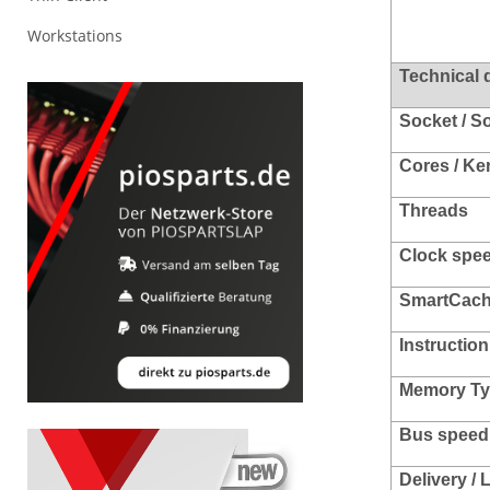
Workstations
Technical 
Socket / S
Cores / Ke
Threads
Clock spee
SmartCac
Instruction
Memory Ty
Bus speed 
Delivery /