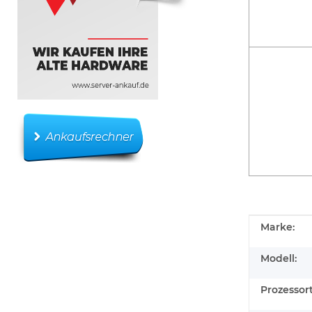
Produkteig
Wert
Marke:
Modell:
Prozessor