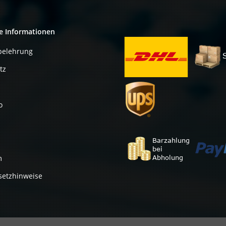
e Informationen
belehrung
tz
o
m
setzhinweise