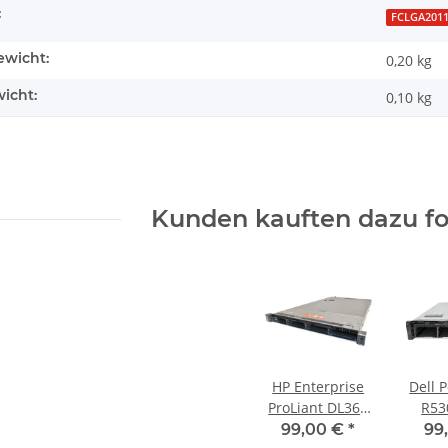
:
FCLGA201
wicht:
0,20 kg
icht:
0,10
kg
Kunden kauften dazu fol
HP Enterprise
Dell 
ProLiant DL360
R53
G9 Server no
ohne
99,00 €
*
99