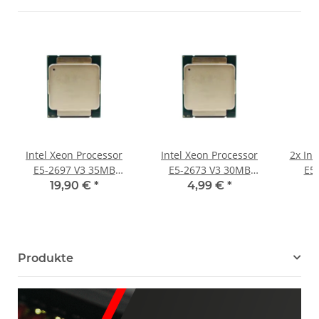
Intel Xeon Processor
Intel Xeon Processor
2x Int
E5-2697 V3 35MB
E5-2673 V3 30MB
E5
SmartCache 2.6GHz 14
SmartCache 2.4GHz 12
Smart
19,90 €
*
4,99 €
*
Core FCLGA2011-3
Core FCLGA2011-3
Cor
SR1XF
SR1Y3
Produkte