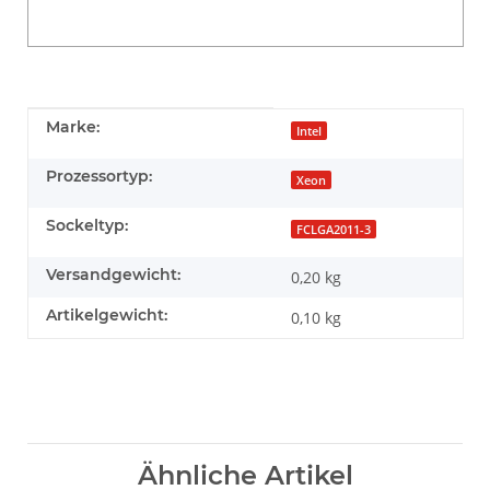
Produkteigenschaft
Wert
Marke:
Intel
Prozessortyp:
Xeon
Sockeltyp:
FCLGA2011-3
Versandgewicht:
0,20 kg
Artikelgewicht:
0,10
kg
Ähnliche Artikel