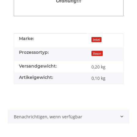
Ordnung!!!
Produkteigenschaft
Wert
Marke:
Intel
Prozessortyp:
Xeon
Versandgewicht:
0,20 kg
Artikelgewicht:
0,10
kg
Benachrichtigen, wenn verfügbar