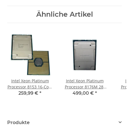
Ähnliche Artikel
Intel Xeon Platinum
Intel Xeon Platinum
I
Processor 8153 16-Core
Processor 8176M 28-
Pro
22MB L3 Cache 2.0GHz
Core 38,5MB L3 Cache
816
259,99 €
*
499,00 €
*
LGA3647 SR3BA
2.10GHz LGA3647
Cache
SR37U
Produkte