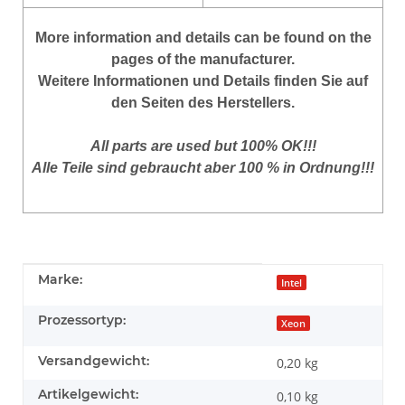
More information and details can be found on the
pages of the manufacturer.
Weitere Informationen und Details finden Sie auf
den Seiten des Herstellers.
All parts are used but 100% OK!!!
Alle Teile sind gebraucht aber 100 % in Ordnung!!!
Produkteigenschaft
Wert
Marke:
Intel
Prozessortyp:
Xeon
Versandgewicht:
0,20 kg
Artikelgewicht:
0,10
kg