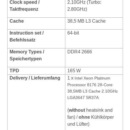
Clock speed /
2.10GHz (Turbo:
Taktfrequenz
2.80GHz)
Cache
38,5 MB L3 Cache
Instruction set /
64-bit
Befehlssatz
Memory Types /
DDR4 2666
Speichertypen
TPD
165 W
Delivery / Lieferumfang
1 x
Intel Xeon Platinum
Processor 8176 28-Core
38,5MB L3 Cache 2.10GHz
LGA3647 SR37A
(
without
heatsink and
fan) /
ohne
Kühlkörper
und Lüfter)