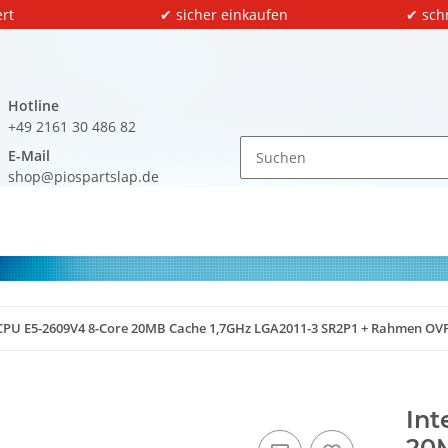
rt
✔ sicher einkaufen
✔ sch
Hotline
+49 2161 30 486 82
E-Mail
shop@piospartslap.de
 CPU E5-2609V4 8-Core 20MB Cache 1,7GHz LGA2011-3 SR2P1 + Rahmen OV
Int
20M