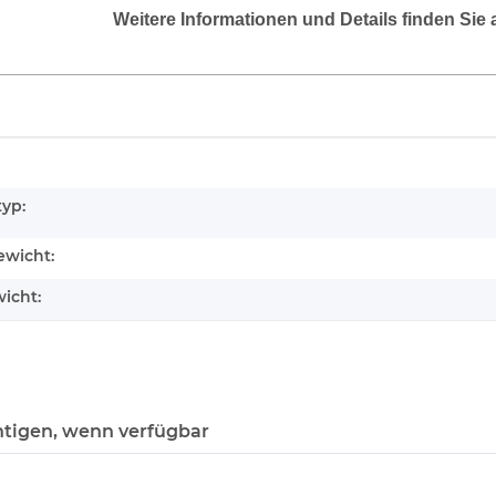
Weitere Informationen und Details finden Sie 
enschaft
typ:
wicht:
icht:
tigen, wenn verfügbar