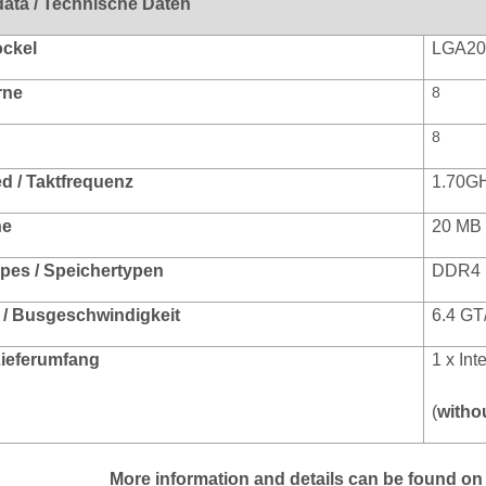
data / Technische Daten
ockel
LGA20
rne
8
8
d / Taktfrequenz
1.70G
he
20 MB
pes / Speichertypen
DDR4 
/ Busgeschwindigkeit
6.4 GT
 Lieferumfang
1 x In
(
witho
More information and details can be found on 