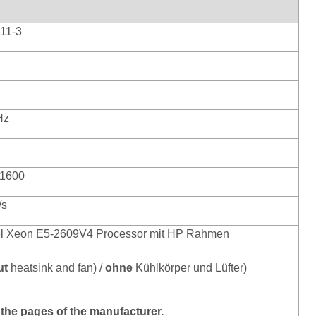
11-3
Hz
1600
/s
tel Xeon E5-2609V4 Processor mit HP Rahmen
ut
heatsink and fan) /
ohne
Kühlkörper und Lüfter)
the pages of the manufacturer.