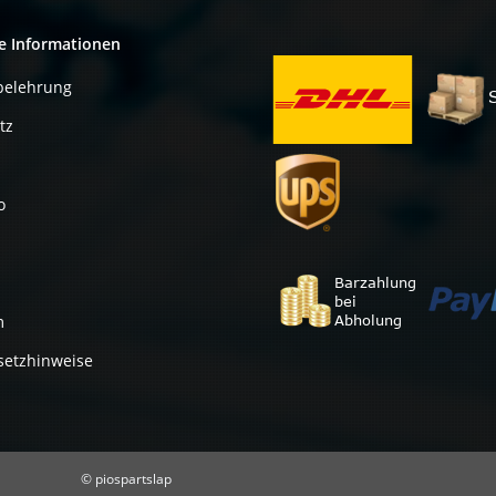
e Informationen
belehrung
tz
o
m
setzhinweise
© piospartslap