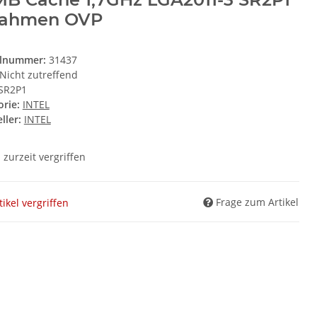
Rahmen OVP
elnummer:
31437
Nicht zutreffend
SR2P1
orie:
INTEL
ller:
INTEL
l zurzeit vergriffen
Frage zum Artikel
tikel vergriffen