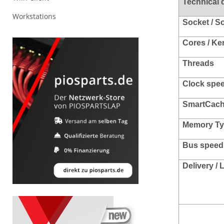
Technical 
Workstations
Socket / S
Cores / Ke
Threads
Clock spee
SmartCac
Memory Ty
Bus speed 
Delivery /