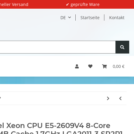
neller Versand
✔ geprüfte Ware
DE
Startseite
Kontakt
0,00 €
P
el Xeon CPU E5-2609V4 8-Core
B Cache 1,7GHz LGA2011-3 SR2P1