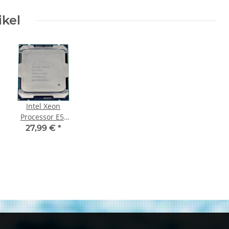
ikel
Intel Xeon
Processor E5-
2658 V4 14-Core
27,99 €
*
2.30GHz 35MB
Cache LGA2011
SR2NB