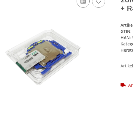
+ 
Artik
GTIN:
HAN:
Kateg
Herste
Artike
Ar