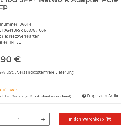
FP
elnummer:
36014
E10G41BFSR E68787-006
orie:
Netzwerkkarten
ller:
INTEL
,90 €
19% USt. ,
Versandkostenfreie Lieferung
Auf Lager
Frage zum Artikel
it:
1 - 3 Werktage
(DE - Ausland abweichend)
In den Warenkorb