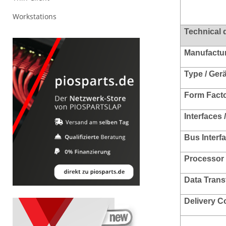
Workstations
Technical 
Manufacture
Type / Ger
Form Facto
Interfaces 
Bus Interf
Processor 
Data Trans
Delivery C