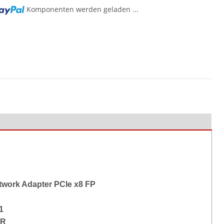
g...
Komponenten werden geladen ...
twork Adapter PCIe x8 FP
1
SR