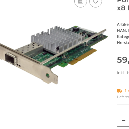
x8 
Artik
HAN:
Kateg
Herste
59
inkl. 
1 
Lieferze