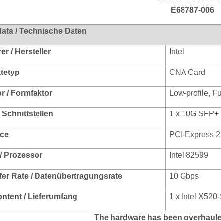
E68787-006
data / Technische Daten
r / Hersteller
Intel
ätetyp
CNA Card
r / Formfaktor
Low-profile, Fu
/ Schnittstellen
1 x 10G SFP+
ace
PCI-Express 2
/ Prozessor
Intel 82599
fer Rate / Datenübertragungsrate
10 Gbps
ontent / Lieferumfang
1 x Intel X52
The hardware has been overhaule