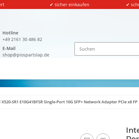
rt
✔ sicher einkaufen
✔ sch
Hotline
+49 2161 30 486 82
E-Mail
shop@piospartslap.de
l X520-SR1 E10G41BFSR Single-Port 10G SFP+ Network Adapter PCIe x8 FP
Int
Por