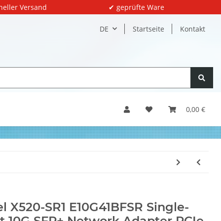
neller Versand
✔ geprüfte Ware
DE
Startseite
Kontakt
0,00 €
el X520-SR1 E10G41BFSR Single-
t 10G SFP+ Network Adapter PCIe