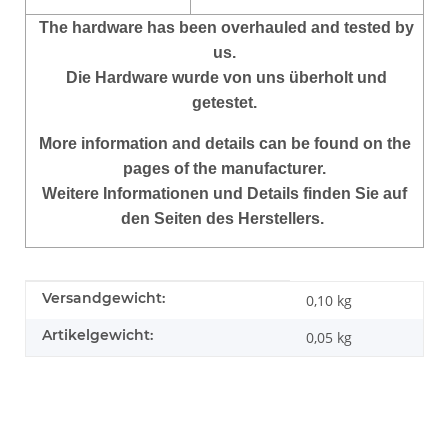
The hardware has been overhauled and tested by
us.
Die Hardware wurde von uns überholt und
getestet.
More
information and details can be found on the
pages of the manufacturer.
Weitere Informationen und Details finden Sie auf
den Seiten des Herstellers.
Produkteigenschaft
Wert
Versandgewicht:
0,10 kg
Artikelgewicht:
0,05
kg