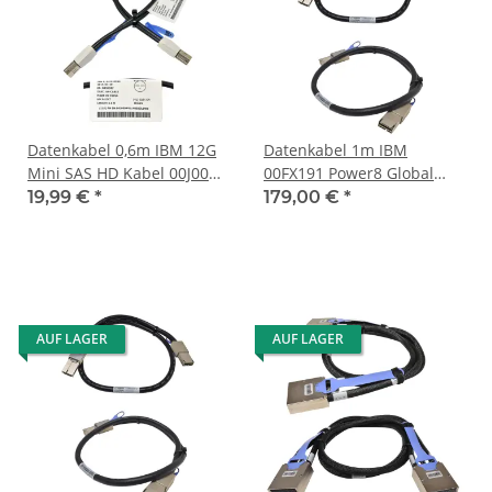
Datenkabel 0,6m IBM 12G
Datenkabel 1m IBM
Mini SAS HD Kabel 00J0094
00FX191 Power8 Global
SFF-8644 - SFF-8644
Serviceprozessorkabel
19,99 €
*
179,00 €
*
GFSP - GFSP 9080-MHE
9080-MME 9119-MHE
9119-MME
AUF LAGER
AUF LAGER