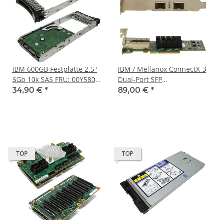
IBM 600GB Festplatte 2.5"
IBM / Mellanox ConnectX-3
6Gb 10k SAS FRU: 00Y5800
Dual-Port SFP
für V5000
Netzwerkkarte + 2x 10G
34,90 €
*
89,00 €
*
SFP FRU PN: 00W0055 FP
TOP
TOP