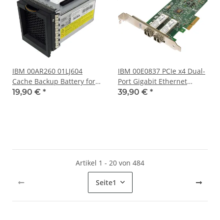
IBM 00AR260 01LJ604
IBM 00E0837 PCIe x4 Dual-
Cache Backup Battery for
Port Gigabit Ethernet
SAN Volume Controller
Netzwerkkarte FP
19,90 €
*
39,90 €
*
V9000 2145-DH8
Artikel 1 - 20 von 484
Seite
1