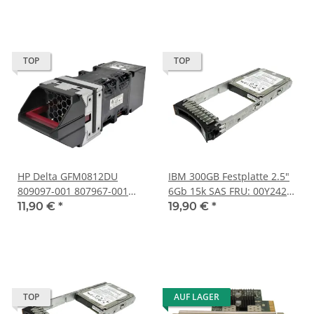
TOP
TOP
HP Delta GFM0812DU
IBM 300GB Festplatte 2.5"
809097-001 807967-001
6Gb 15k SAS FRU: 00Y2428
FAN for Synergy 12000
00Y5718 für V3700
11,90 €
*
19,90 €
*
Blade
TOP
AUF LAGER