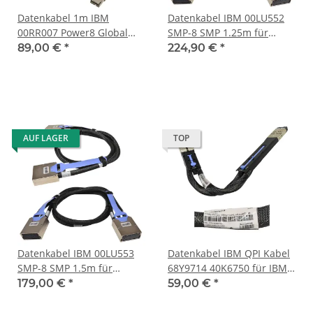
Datenkabel 1m IBM
Datenkabel IBM 00LU552
00RR007 Power8 Global
SMP-8 SMP 1.25m für
Serviceprozessorkabel
Power8 9080 9119
89,00 €
*
224,90 €
*
GFSP - GFSP 9080-MHE
9080-MME 9119-MHE
9119-MME
AUF LAGER
TOP
Datenkabel IBM 00LU553
Datenkabel IBM QPI Kabel
SMP-8 SMP 1.5m für
68Y9714 40K6750 für IBM
Power8 9080 9119
X3850 X3950 MAX5
179,00 €
*
59,00 €
*