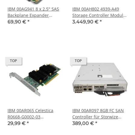
IBM 00AG941 8 x 2.5" SAS
IBM 00AH802 4939-A49
Backplane Expander
Storage Controller Module
12Gb/s für System x3650
for FlexSystem V7000
69,90 €
*
3.449,90 €
*
M5 Server
Storage
TOP
TOP
IBM 00AR065 Celestica
IBM 00AR097 8GB FC SAN
R0668-G0002-03
Controller für Storwize
Compression Accelerator
V7000 00AR039 + 4x GBICs
29,99 €
*
389,00 €
*
Card AH1A