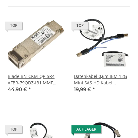
TOP
TOP
Blade BN-CKM-QP-SR4
Datenkabel 0,6m IBM 12G
AFBR-79QDZ-IB1 MMF
Mini SAS HD Kabel
850nm 150m 40GBase-SR4
00AR272 00Y8350 SFF-8644
44,90 €
*
19,99 €
*
Transceiver Module
- SFF-8644
49Y792
TOP
AUF LAGER