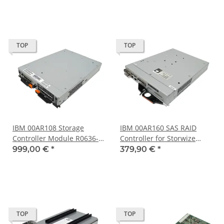
TOP
TOP
IBM 00AR108 Storage
IBM 00AR160 SAS RAID
Controller Module R0636-
Controller for Storwize
F0001-01 for Storwize
V7000 Storage System
999,00 €
*
379,90 €
*
V3700 System
00AR156
TOP
TOP