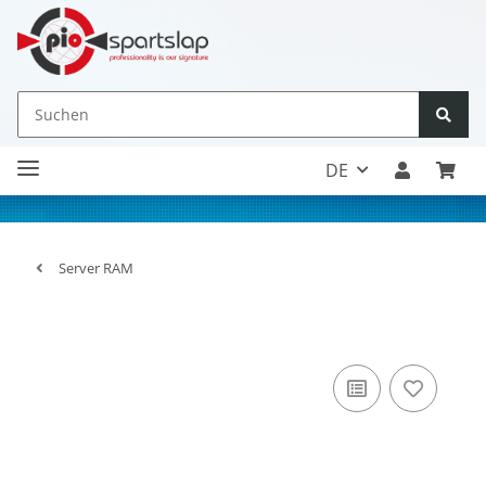
DE
Server RAM