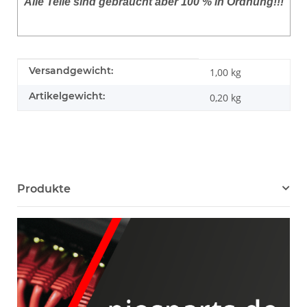
Alle Teile sind gebraucht aber 100 % in Ordnung!!!
Produkteigenschaft
Wert
Versandgewicht:
1,00 kg
Artikelgewicht:
0,20
kg
Produkte