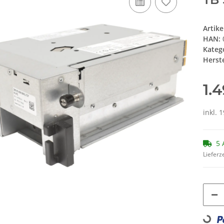
Artik
HAN:
Kateg
Herste
1.
inkl. 
5 
Lieferze
Loading..