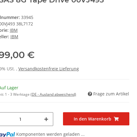
elnummer:
33945
00VJ493 38L7172
orie:
IBM
ller:
IBM
499,00 €
19% USt. ,
Versandkostenfreie Lieferung
Auf Lager
Frage zum Artikel
it:
1 - 3 Werktage
(DE - Ausland abweichend)
In den Warenkorb
.
Komponenten werden geladen ...