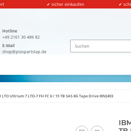
rt
✔ sicher einkaufen
✔ sch
Hotline
+49 2161 30 486 82
E-Mail
shop@piospartslap.de
 LTO Ultrium 7 LTO-7 FH FC 6 / 15 TB SAS 8G Tape Drive 00VJ493
IBM
TB 