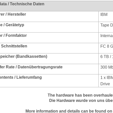
data / Technische Daten
r / Hersteller
IBM
e / Gerätetyp
Tape D
r / Formfaktor
Interna
/ Schnittstellen
FC 8 
peicher (Bandkassetten)
6 TB /
fer Rate / Datenübertragungsrate
300 M
ontents / Lieferumfang
1 x
IBM
Drive
The hardware has been overhauled
Die Hardware wurde von uns über
More information and details can be found on