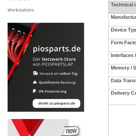
Technical 
Workstations
Manufacture
Device Typ
Form Facto
Interfaces 
Memory / S
Data Trans
Delivery C