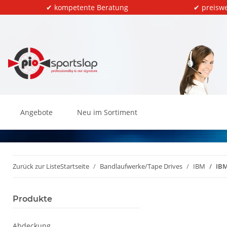
✔ kompetente Beratung
✔ preiswe
Angebote
Neu im Sortiment
Zurück zur Liste
Startseite
Bandlaufwerke/Tape Drives
IBM
IBM
Produkte
Abdeckung