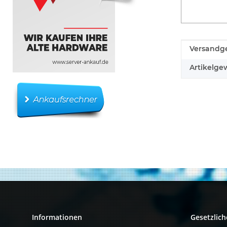
Produkteig
Wert
Versandge
Artikelgew
Informationen
Gesetzlich