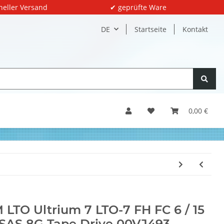
neller Versand
✔ geprüfte Ware
DE
Startseite
Kontakt
0,00 €
 LTO Ultrium 7 LTO-7 FH FC 6 / 15
SAS 8G Tape Drive 00VJ493