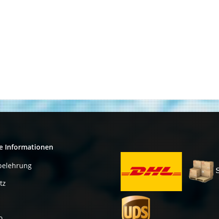
e Informationen
belehrung
tz
o