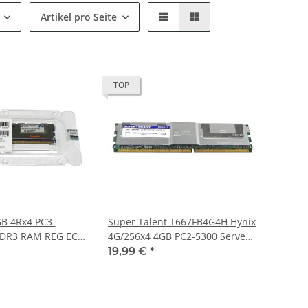
Artikel pro Seite
TOP
GB 4Rx4 PC3-
Super Talent T667FB4G4H Hynix
DDR3 RAM REG ECC
4G/256x4 4GB PC2-5300 Server
-071 neu OVP
RAM FB ECC DDR2-667
19,99 €
*