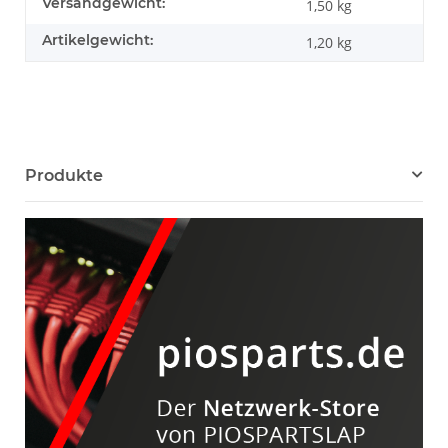
Produkteigenschaft
Wert
Versandgewicht:
1,50 kg
Artikelgewicht:
1,20
kg
Produkte