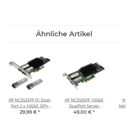
Ähnliche Artikel
HP NC552SFP FC Dual-
HP NC550SFP 10GbE
HP
Port 2 x 10GbE SFP+
DualPort Server
Netz
PCI-Express Server
Adapter 586444-001
1200 
29,99 €
*
49,00 €
*
Adapter 614506-001
581199-001 ohne SFP
455885-001 FP
LP