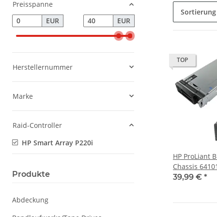
Preisspanne
Sortierung
EUR
EUR
TOP
Herstellernummer
Marke
Raid-Controller
HP Smart Array P220i
HP ProLiant 
Chassis 6410
Produkte
Smart Array 
39,99 €
*
Abdeckung