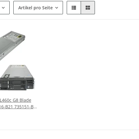
Artikel pro Seite
BL460c G8 Blade
16-B21 735151-B21
P220i