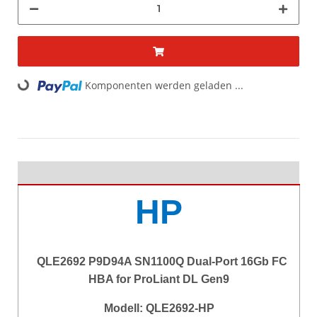
ding...
Komponenten werden geladen ...
HP
QLE2692 P9D94A SN1100Q Dual-Port 16Gb FC
HBA for ProLiant DL Gen9
Modell: QLE2692-HP