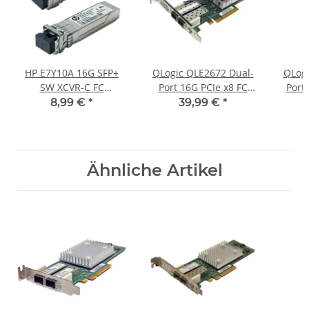
HP E7Y10A 16G SFP+
QLogic QLE2672 Dual-
QLogi
SW XCVR-C FC
Port 16G PCIe x8 FC
Port
Transceiver Module
Server Adapter
Se
8,99 €
*
39,99 €
*
793444-001
HD8310405-02 R FP
Ähnliche Artikel