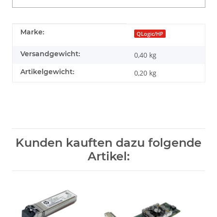
Produkteigenschaft
Wert
Marke:
QLogic/HP
Versandgewicht:
0,40 kg
Artikelgewicht:
0,20
kg
Kunden kauften dazu folgende
Artikel: