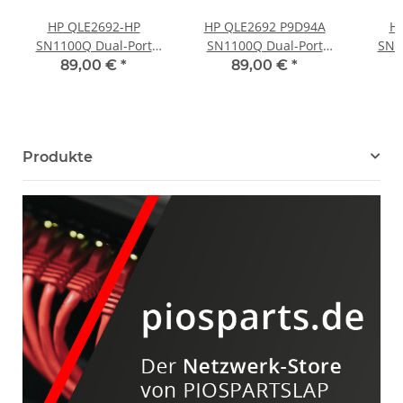
HP QLE2692-HP
HP QLE2692 P9D94A
H
SN1100Q Dual-Port
SN1100Q Dual-Port
SN1
16Gb FC HBA 853011-
16Gb FC HBA for
16Gb
89,00 €
*
89,00 €
*
001 for ProLiant DL G9
ProLiant DL G9 G10
001 F
G10 LP
853011-001 FP
Produkte