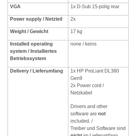
VGA
1x D-Sub 15-polig rear
Power supply / Netzteil
2x
Weight / Gewicht
17 kg
Installed
operating
none / keins
system / Installiertes
Betriebssystem
Delivery / Lieferumfang
1x HP ProLiant DL380
Gen9
2x Power cord /
Netzkabel
Drivers and other
software are
not
included. /
Treiber und Software sind
nicht
im Lieferumfang