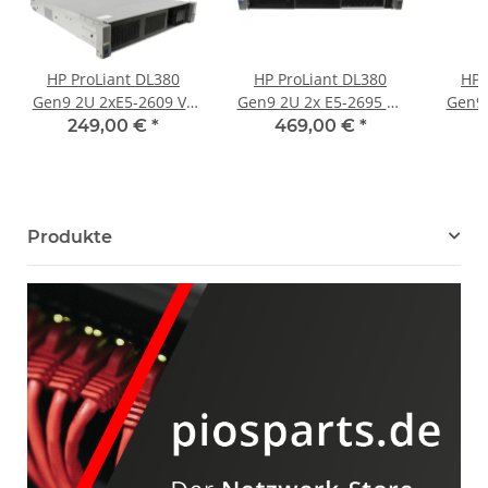
HP ProLiant DL380
HP ProLiant DL380
HP 
Gen9 2U 2xE5-2609 V3
Gen9 2U 2x E5-2695 V3
Gen9 
32GB 8 Bay 2,5 Zoll
64GB RAM P440ar/4GB
P840 
249,00 €
*
469,00 €
*
8Bay 2,5" DVD-ROM
Produkte