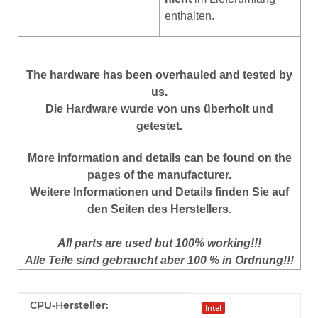
enthalten
.
T
he hardware has been overhauled and tested by
us.
Die Hardware wurde von uns überholt und
getestet.
More
information
and
details
can be found on
the
pages of the manufacturer
.
Weitere Informationen und Details finden Sie auf
den Seiten des Herstellers.
All parts are used but 100% working!!!
Alle Teile sind gebraucht aber 100 % in Ordnung!!!
Produkteigenschaft
Wert
CPU-Hersteller:
Intel