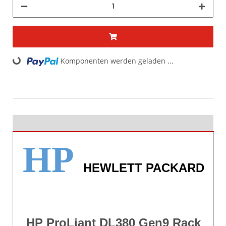
oading...
Komponenten werden geladen ...
HP
HEWLETT PACKARD
HP ProLiant DL380 Gen9 Rack