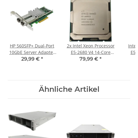
HP 560SFP+ Dual-Port
2x Intel Xeon Processor
Inte
10GbE Server Adapter
E5-2680 V4 14-Core
E5-
669279-001 +2x
35MB SmartCache 2.40
3.20
29,99 €
*
79,99 €
*
HP10Gb SR SFP+ FP
GHz FCLGA2011--3
SR
SR2N7
Ähnliche Artikel