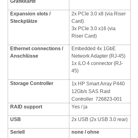
Grafikkarte
Expansion slots /
2x PCIe 3.0 x8 (via Riser
Steckplätze
Card)
3x PCIe 3.0 x16 (via
Riser Card)
Ethernet connections /
Embedded 4x 1GbE
Anschlüsse
Network Adapter (RJ-45)
1x iLO 4 connector (RJ-
45)
Storage Controller
1x HP Smart Array P440
12Gb/s SAS Raid
Controller 726823-001
RAID support
Yes / ja
USB
2x USB (2x USB 3.0 rear)
Seriell
none / ohne