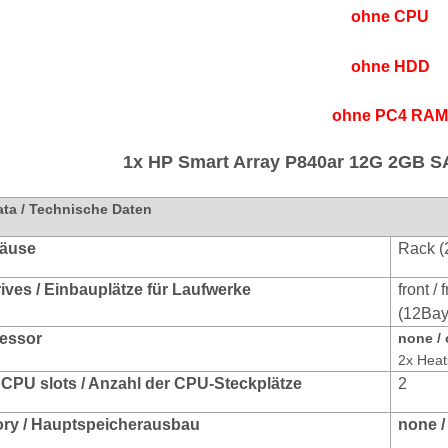
ohne CPU
ohne HDD
ohne PC4 RA
1
x
HP Smart Array P840ar 12G 2GB S
ata / Technische Daten
häuse
Rack (
rives / Einbauplätze für Laufwerke
front / 
(12Bay
zessor
none /
2x Heat
CPU slots / Anzahl der CPU-Steckplätze
2
ry / Hauptspeicherausbau
none /