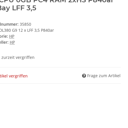
Bay LFF 3,5
elnummer:
35850
DL380 G9 12 x LFF 3,5 P840ar
orie:
HP
ller:
HP
l zurzeit vergriffen
Frage zum Artikel
tikel vergriffen