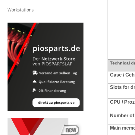
Workstations
Technical d
Case / Ge
Slots for d
CPU / Pro
Number of 
Main memo