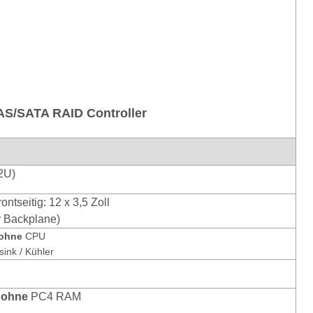
M
AS/SATA RAID Controller
2U)
frontseitig: 12 x 3,5 Zoll
 Backplane)
 ohne
CPU
sink / Kühler
 ohne
PC4 RAM