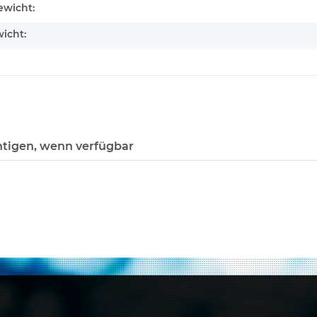
enschaft
wicht:
icht:
tigen, wenn verfügbar