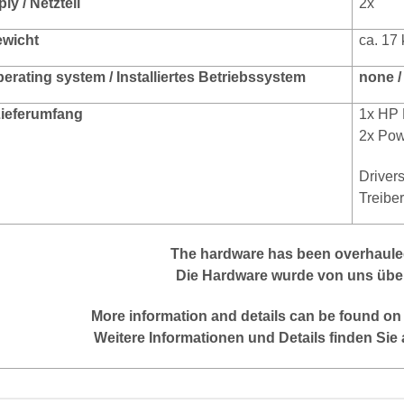
y / Netzteil
2x
ewicht
ca. 17 
perating system / Installiertes Betriebssystem
none /
 Lieferumfang
1x HP 
2x Pow
Driver
Treibe
T
he hardware has been overhauled
Die Hardware wurde von uns über
More
information
and
details
can be found on
Weitere Informationen und Details finden Sie 