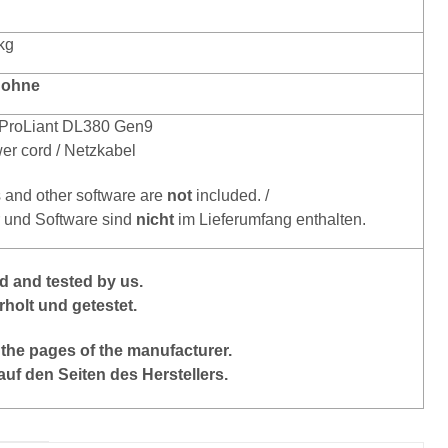
kg
 ohne
ProLiant DL380 Gen9
er cord / Netzkabel
s and other software are
not
included. /
r und Software sind
nicht
im Lieferumfang enthalten
.
 and tested by us.
holt und getestet.
the
pages of the manufacturer
.
auf den Seiten des Herstellers.