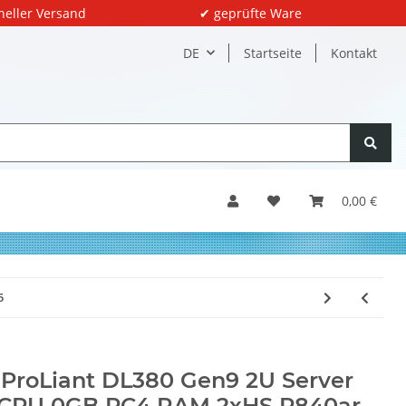
neller Versand
✔ geprüfte Ware
DE
Startseite
Kontakt
0,00 €
5
ProLiant DL380 Gen9 2U Server
 CPU 0GB PC4 RAM 2xHS P840ar