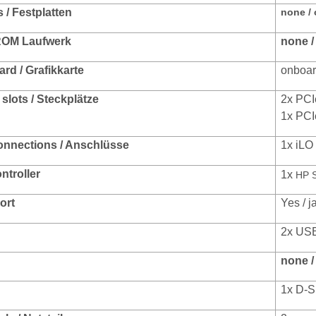
s
/ Festplatten
none /
OM Laufwerk
none /
rd / Grafikkarte
onboa
slots / Steckplätze
2x PCIe
1x PCI
onnections / Anschlüsse
1x iLO
ntroller
1x
HP S
ort
Yes / j
2x USB
none /
1x D-S