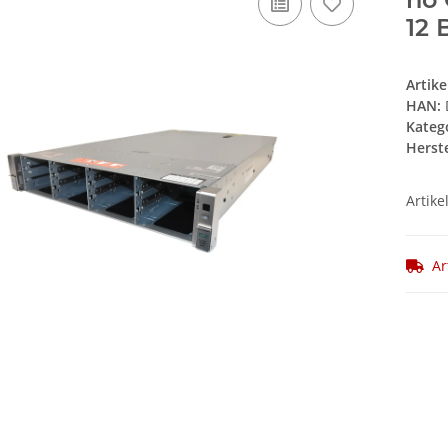
12 
Artik
HAN:
Kateg
Herste
Artike
Ar