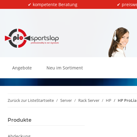
✔ kompetente Beratung
✔ preiswe
Angebote
Neu im Sortiment
Zurück zur Liste
Startseite
Server
Rack Server
HP
HP ProLia
Produkte
Abdeckung