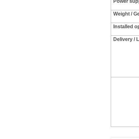
Power suppl
Weight / G
Installed
o
Delivery /