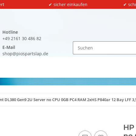
rt
✔ sicher einkaufen
✔ sch
Hotline
+49 2161 30 486 82
E-Mail
shop@piospartslap.de
nt DL380 Gen9 2U Server no CPU 0GB PC4 RAM 2xHS P840ar 12 Bay LFF 3,
HP 
no