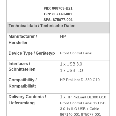
PID: 868703-B21
P/N:
867140-001
SPS: 875077-001
Technical data / Technische Daten
Manufacturer /
HP
Hersteller
Device Type / Gerätetyp
Front Control Panel
Interfaces /
1 x USB 3.0
Schnittstellen
1 x USB iLO
Compatibility /
HP ProLiant DL380 G10
Kompatibilität
Delivery Contents /
1 x
HP ProLiant DL380 G10
Lieferumfang
Front Control Panel 1x USB
3.0 1x ILO USB + Cable
867140-001 875077-001