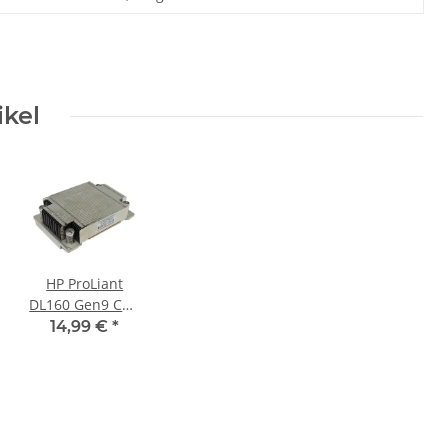
ikel
HP ProLiant
DL160 Gen9 CPU
Heatsink /
14,99 €
*
Kühler 768755-
001 779104-001