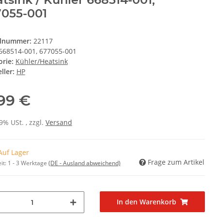
055-001
elnummer:
22117
668514-001, 677055-001
orie:
Kühler/Heatsink
ller:
HP
,99 €
19% USt. , zzgl.
Versand
Auf Lager
Frage zum Artikel
it:
1 - 3 Werktage
(DE - Ausland abweichend)
In den Warenkorb