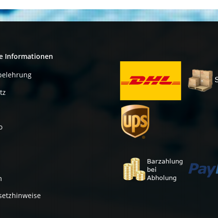
e Informationen
belehrung
tz
o
m
setzhinweise