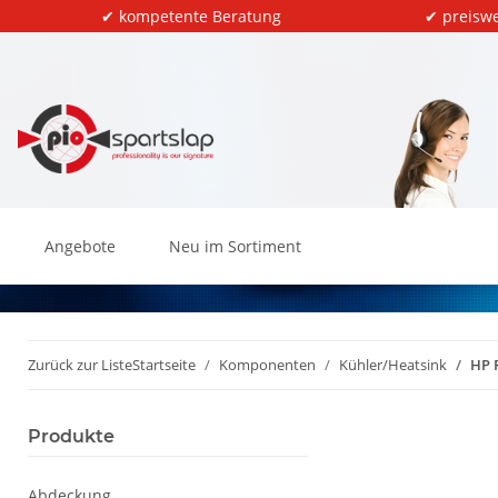
✔ kompetente Beratung
✔ preiswe
Angebote
Neu im Sortiment
Zurück zur Liste
Startseite
Komponenten
Kühler/Heatsink
HP 
Produkte
Abdeckung