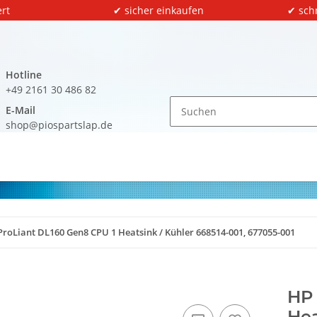
rt
✔ sicher einkaufen
✔ sch
Hotline
+49 2161 30 486 82
E-Mail
shop@piospartslap.de
ProLiant DL160 Gen8 CPU 1 Heatsink / Kühler 668514-001, 677055-001
HP 
Hea