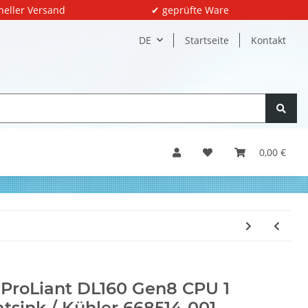
neller Versand
✔ geprüfte Ware
DE
Startseite
Kontakt
0,00 €
ProLiant DL160 Gen8 CPU 1
tsink / Kühler 668514-001,