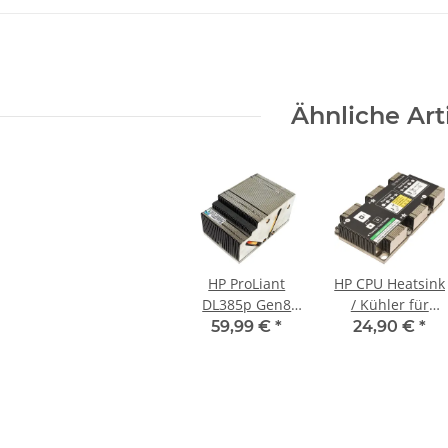
Ähnliche Art
HP ProLiant
HP CPU Heatsink
DL385p Gen8
/ Kühler für
CPU Heatsink /
ProLiant XL170r,
59,99 €
*
24,90 €
*
Kühler 691108-
XL190r G10
001, 691267-001
879851-001
869836-002