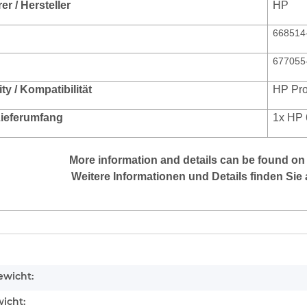
r / Hersteller
HP
668514
677055
ty / Kompatibilität
HP Pro
 Lieferumfang
1x HP 
More
information
and
details
can be found on
Weitere Informationen und Details finden Sie 
enschaft
wicht:
icht: