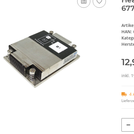
677
Artik
HAN:
Kateg
Herste
12
inkl. 
4 
Lieferze