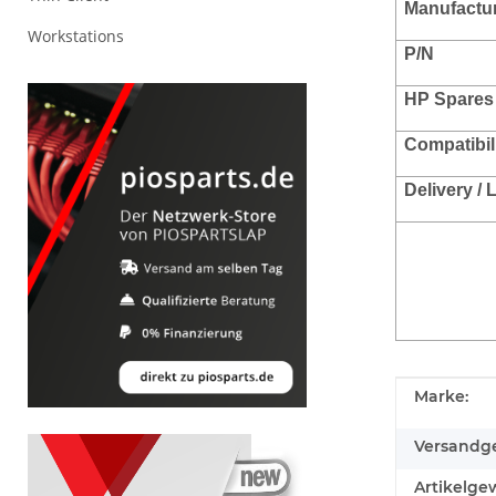
Manufacture
Workstations
P/N
HP Spares
Compatibili
Delivery /
Produkteig
Wert
Marke:
Versandge
Artikelgew