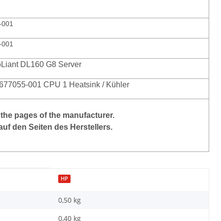
-001
-001
Liant DL160 G8 Server
677055-001 CPU 1 Heatsink / Kühler
the
pages of the manufacturer
.
auf den Seiten des Herstellers.
HP
0,50 kg
0,40
kg