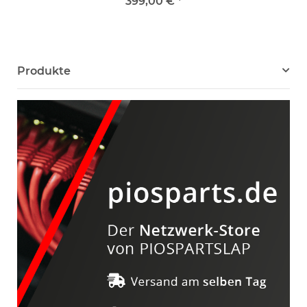
CPU 0GB PC4 P204i P408e-
399,00 €
*
M 836264-001 2x SFF 2,5
Produkte