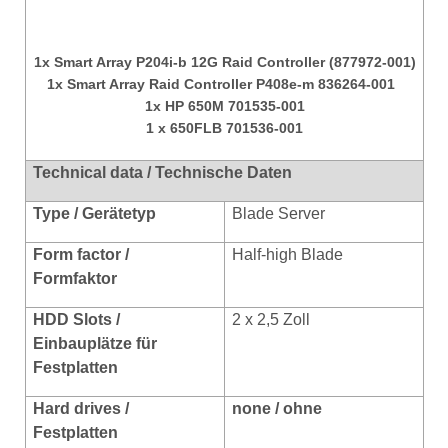
1x Smart Array P204i-b 12G Raid Controller (877972-001)
1x Smart Array Raid Controller P408e-m 836264-001
1x HP 650M 701535-001
1 x 650FLB 701536-001
Technical data / Technische Daten
Type / Gerätetyp
Blade Server
Form factor /
Half-high Blade
Formfaktor
HDD Slots /
2 x 2,5 Zoll
Einbauplätze für
Festplatten
Hard drives /
none / ohne
Festplatten