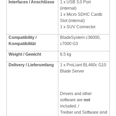
Interfaces / Anschlüsse
1 x USB 3.0 Port
(internal)
1 x Micro SDHC Cardb
Slot (internal)
1 x SUV Connector
Compatibility /
BladeSystem c36000,
Kompatibilität
c7000 G3
Weight / Gewicht
6.5 kg
Delivery / Lieferumfang
1 x ProLiant BL460c G10
Blade Server
Drivers and other
software are
not
included. /
Treiber und Software sind