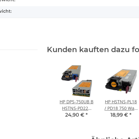
icht:
Kunden kauften dazu fol
HP DPS-750UB B
HP HSTNS-PL18
HSTNS-PD22B
/ PD18 750 Watt
750 Watt Power
Power Supply
24,90 €
*
18,99 €
*
Supply 591556-
511778-001
101 SP# 599383-
506821-001
001