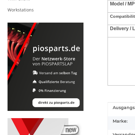
Model / MP
Workstations
Compatibilit
Delivery /
Produkteig
Wert
Ausgangsl
Marke:
Versandge