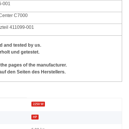
6-001
Center C7000
tzteil 411099-001
 and tested by us.
holt und getestet.
 the pages of the manufacturer.
auf den Seiten des Herstellers.
2250 W
HP