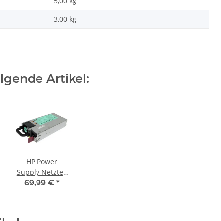
5,00 kg
3,00
kg
gende Artikel:
HP Power
Supply Netzteil
HSTNS-PL11
69,99 €
*
1200 Watt
498152-001