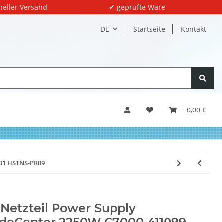
neller Versand
✔ geprüfte Ware
DE
Startseite
Kontakt
0,00 €
001 HSTNS-PR09
Netzteil Power Supply
deCenter 2250W C7000 411099-