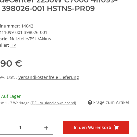
 398026-001 HSTNS-PR09
elnummer:
14042
411099-001 398026-001
orie:
Netzteile/PSU/Akkus
ller:
HP
,90 €
19% USt. ,
Versandkostenfreie Lieferung
 Auf Lager
Frage zum Artikel
it:
1 - 3 Werktage
(DE - Ausland abweichend)
In den Warenkorb