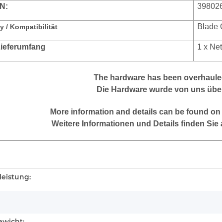
N:
39802
Blade 
y / Kompatibilität
 Lieferumfang
1 x Ne
The hardware has been overhauled
Die Hardware wurde von uns über
More information and details can be found on
Weitere Informationen und Details finden Sie 
enschaft
eistung:
wicht: