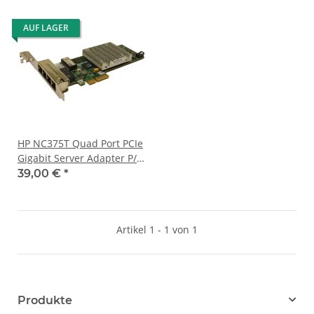
AUF LAGER
HP NC375T Quad Port PCIe
Gigabit Server Adapter P/N
539931-001 491176-001 FP
39,00 €
*
Artikel 1 - 1 von 1
Produkte