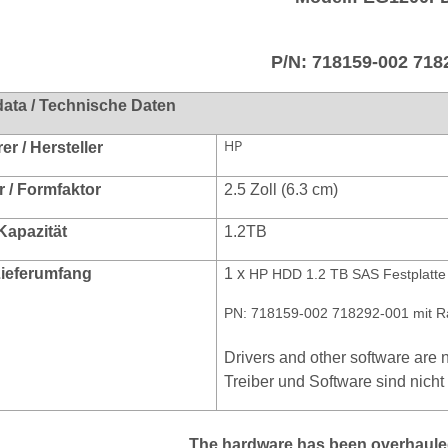
P/N: 718159-002
718
data / Technische Daten
HP
r / Hersteller
r / Formfaktor
2.5 Zoll (6.3 cm)
Kapazität
1.2TB
 Lieferumfang
1 x
HP HDD 1.2 TB SAS Festplatte
PN: 718159-002 718292-001 mit 
Drivers and other software are n
Treiber und Software sind nicht
The hardware has been overhauled