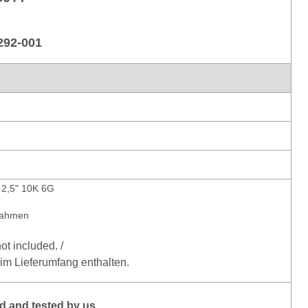
292-001
 2,5" 10K 6G
Rahmen
ot included. /
 im Lieferumfang enthalten.
 and tested by us.