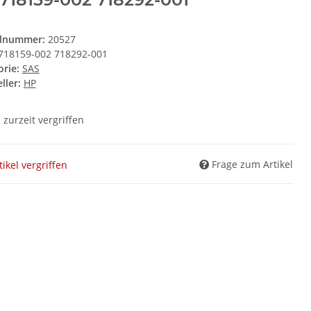
elnummer:
20527
718159-002 718292-001
orie:
SAS
ller:
HP
l zurzeit vergriffen
Frage zum Artikel
tikel vergriffen