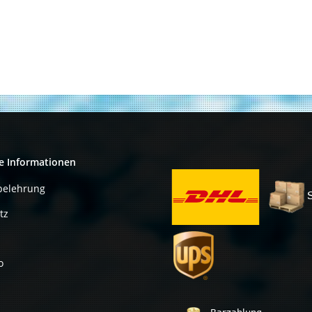
e Informationen
belehrung
tz
o