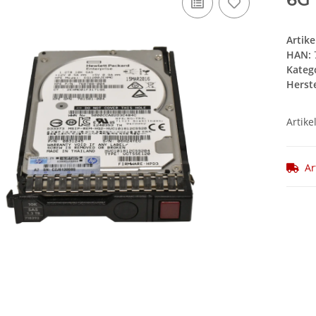
Artik
HAN:
Kateg
Herste
Artike
Ar