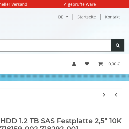
neller Versand
✔ geprüfte Ware
DE
Startseite
Kontakt
0,00 €
HDD 1.2 TB SAS Festplatte 2,5" 10K
718159-002 718292-001