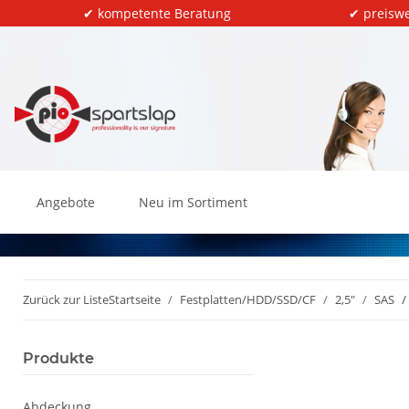
✔ kompetente Beratung
✔ preiswe
Angebote
Neu im Sortiment
Zurück zur Liste
Startseite
Festplatten/HDD/SSD/CF
2,5"
SAS
Produkte
Abdeckung