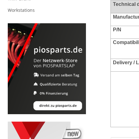
Technical 
Workstations
Manufacture
P/N
Compatibili
Delivery /