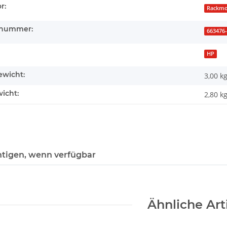
enschaft
r:
Rackmo
rnummer:
663476-
HP
wicht:
3,00 k
icht:
2,80
k
tigen, wenn verfügbar
Ähnliche Art