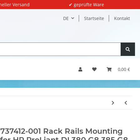
neller Versand
✔ geprüfte Ware
DE
Startseite
Kontakt
0,00 €
737412-001 Rack Rails Mounting
 for HP ProLiant DL380 G8 385 G8