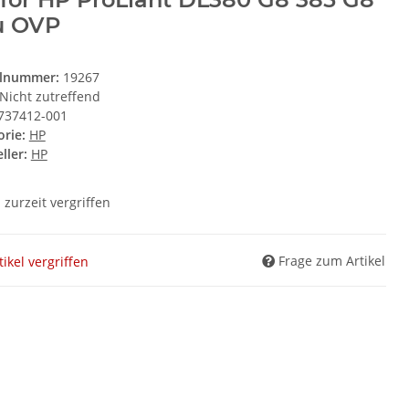
u OVP
elnummer:
19267
Nicht zutreffend
737412-001
orie:
HP
ller:
HP
l zurzeit vergriffen
Frage zum Artikel
tikel vergriffen