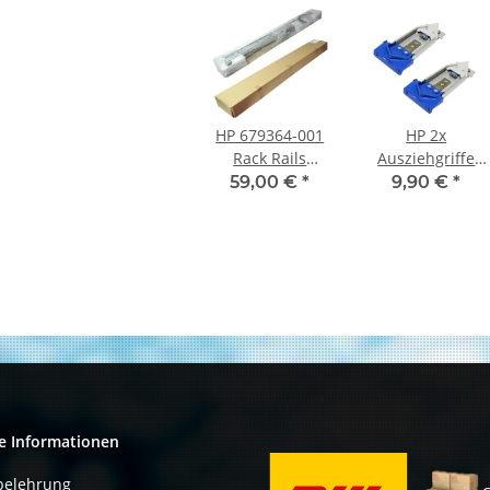
HP 679364-001
HP 2x
Rack Rails
Ausziehgriffe
Mounting Kit for
für 737412-001
59,00 €
*
9,90 €
*
HP ProLiant
Rack Rails Kit
DL380 G8 385
für ProLiant
G8 neu OVP
DL380 G8 G9
G10
e Informationen
belehrung