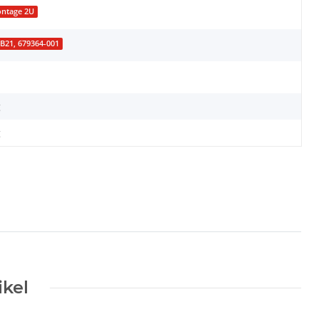
ntage 2U
B21, 679364-001
g
g
ikel