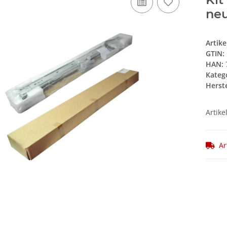
ne
Artik
GTIN:
HAN:
Kateg
Herste
Artike
Ar