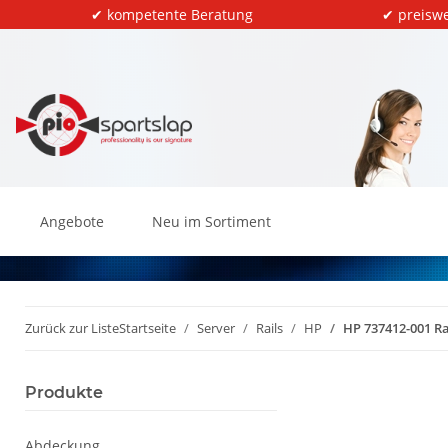
✔ kompetente Beratung
✔ preiswe
Angebote
Neu im Sortiment
Zurück zur Liste
Startseite
Server
Rails
HP
HP 737412-001 Ra
Produkte
Abdeckung