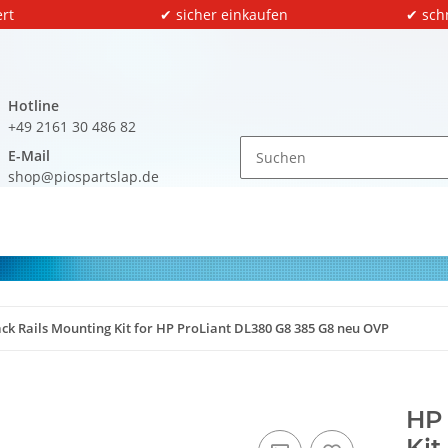
rt
✔ sicher einkaufen
✔ sch
Hotline
+49 2161 30 486 82
E-Mail
shop@piospartslap.de
ck Rails Mounting Kit for HP ProLiant DL380 G8 385 G8 neu OVP
HP 
Kit