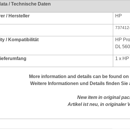
data / Technische Daten
r / Hersteller
HP
737412
ty / Kompatibilitä
t
HP Pro
DL 560
 Lieferumfang
1 x HP 
More information and details can be found on 
Weitere Informationen und Details finden Sie 
New item in original pac
Artikel ist neu, in originaler