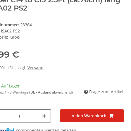
A02 PS2
elnummer:
23364
HSA02 PS2
orie:
Kabel
,99 €
19% USt. , zzgl.
Versand
 Auf Lager
Frage zum Artikel
it:
1 - 3 Werktage
(DE - Ausland abweichend)
In den Warenkorb
Komponenten werden geladen ...