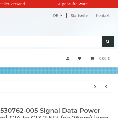
neller Versand
✔ geprüfte Ware
DE
Startseite
Kontakt
0,00 €
530762-005 Signal Data Power
el C14 to C13 2.5Ft (ca.76cm) lang