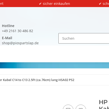
rt
✔ sicher einkaufen
✔ sch
Hotline
+49 2161 30 486 82
E-Mail
shop@piospartslap.de
 Kabel C14 to C13 2.5Ft (ca.76cm) lang HSA02 PS2
HP 
Kab