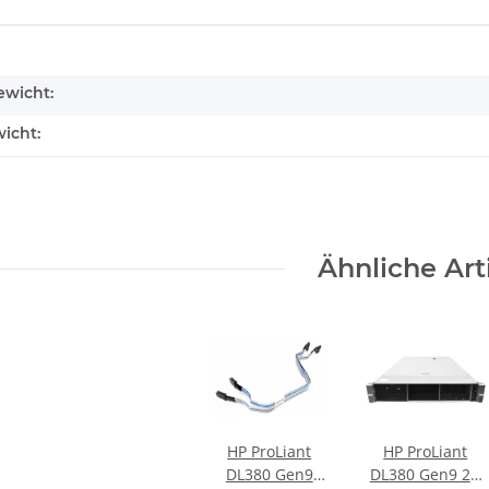
enschaft
wicht:
icht:
Ähnliche Art
HP ProLiant
HP ProLiant
DL380 Gen9
DL380 Gen9 2U