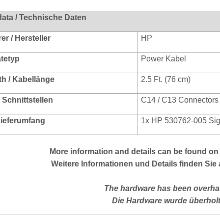
data / Technische Daten
r / Hersteller
HP
ätetyp
Power Kabel
th / Kabellänge
2.5 Ft. (76 cm)
/ Schnittstellen
C14 / C13 Connectors
 Lieferumfang
1x HP 530762-005 Sig
More
information and details can be found on 
Weitere Informationen und Details finden Sie 
The hardware has been overhau
Die Hardware wurde überholt