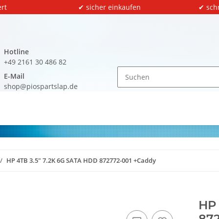
rt
✔ sicher einkaufen
✔ sch
Hotline
+49 2161 30 486 82
E-Mail
shop@piospartslap.de
HP 4TB 3.5" 7.2K 6G SATA HDD 872772-001 +Caddy
HP 
872