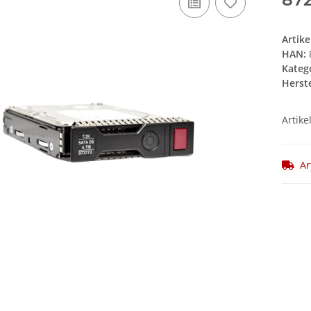
Artik
HAN:
Kateg
Herste
Artike
Ar