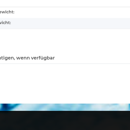
enschaft
wicht:
icht:
tigen, wenn verfügbar