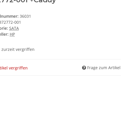
elnummer:
36031
872772-001
orie:
SATA
ller:
HP
l zurzeit vergriffen
Frage zum Artikel
tikel vergriffen