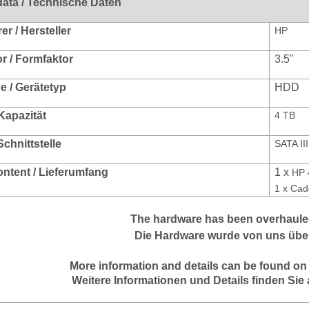
data / Technische Daten
r / Hersteller
HP
r / Formfaktor
3.5"
e / Gerätetyp
HDD
Kapazität
4 TB
Schnittstelle
SATA II
ontent / Lieferumfang
1 x
HP 
1 x Cad
The hardware has been overhauled
Die Hardware wurde von uns über
More information and details can be found on
Weitere Informationen und Details finden Sie 