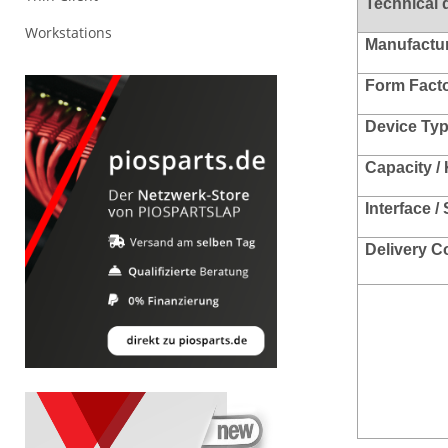
Technical 
Workstations
Manufacture
Form Facto
Device Typ
Capacity / 
Interface / 
Delivery C