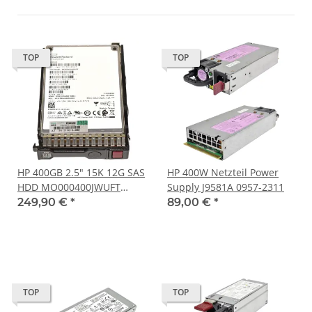
TOP
TOP
HP 400GB 2.5" 15K 12G SAS
HP 400W Netzteil Power
HDD MO000400JWUFT
Supply J9581A 0957-2311
P07442-001 P09922 +
249,90 €
*
89,00 €
*
Caddy
TOP
TOP