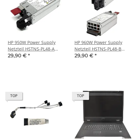
HP 950W Power Supply
HP 960W Power Supply
Netzteil HSTNS-PL48-A
Netzteil HSTNS-PL48-B
754376-001 für
830219-001 für
29,90 €
*
29,90 €
*
DL60/DL120/DL180 G9
DL120/DL160 G9
TOP
TOP