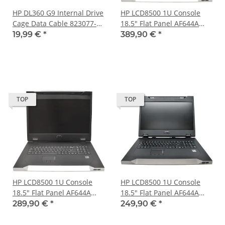
HP DL360 G9 Internal Drive
HP LCD8500 1U Console
Cage Data Cable 823077-
18.5" Flat Panel AF644A
001 826011-001 Internal
776648-001 QWERTY INTL
19,99 €
*
389,90 €
*
Mini-SAS SFF-8087 - 4x
no PSU no Rails as NEW
SATA
TOP
TOP
HP LCD8500 1U Console
HP LCD8500 1U Console
18.5" Flat Panel AF644A
18.5" Flat Panel AF644A
776648-001 QWERTY INTL
776648-001 QWERTY INTL
289,90 €
*
249,90 €
*
no PSU no Rails Rear
scatched lid
broken