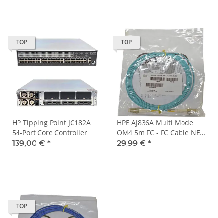
TOP
TOP
HP Tipping Point JC182A
HPE AJ836A Multi Mode
54-Port Core Controller
OM4 5m FC - FC Cable NEU
/ NEW
139,00 €
*
29,99 €
*
TOP