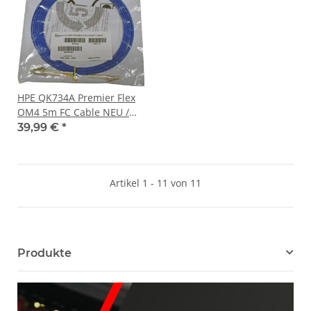
HPE QK734A Premier Flex
OM4 5m FC Cable NEU /
NEW
39,99 €
*
Artikel 1 - 11 von 11
Produkte