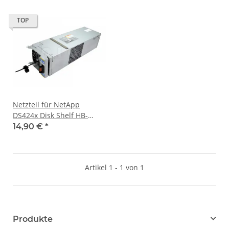
TOP
Netzteil für NetApp
DS424x Disk Shelf HB-
PCM01-580-AC 82562-22
14,90 €
*
114-00087
Artikel 1 - 1 von 1
Produkte