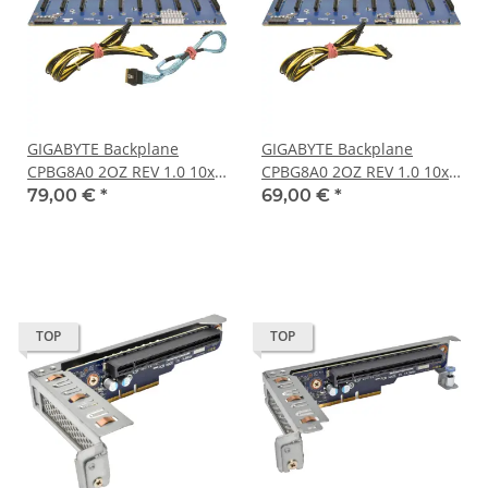
GIGABYTE Backplane
GIGABYTE Backplane
CPBG8A0 2OZ REV 1.0 10x
CPBG8A0 2OZ REV 1.0 10x
PCIe x16 Riser Board
PCIe x16 Riser Board
79,00 €
*
69,00 €
*
Powerkabel
TOP
TOP