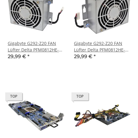
Gigabyte G292-Z20 FAN
Gigabyte G292-Z20 FAN
Lüfter Delta PFM0812HE-01
Lüfter Delta PFM0812HE-01
Cage Left Side
Cage Right Side
29,99 €
*
29,99 €
*
TOP
TOP