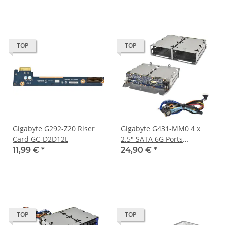
TOP
TOP
Gigabyte G292-Z20 Riser
Gigabyte G431-MM0 4 x
Card GC-D2D12L
2.5" SATA 6G Ports
Backplane + Cage CBPG043
11,99 €
*
24,90 €
*
KLCN0200362 + Kabel
TOP
TOP