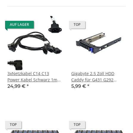
AUF LAGER
TOP
3xNetzkabel C14 C13
Gigabyte 2.5 Zoll HDD
Power Kabel Schwarz 1m
Caddy für G431 G292
10A 250V Verlängerung for
25EK3-R18204-H5R
24,99 €
*
5,99 €
*
G431-MM1
TOP
TOP