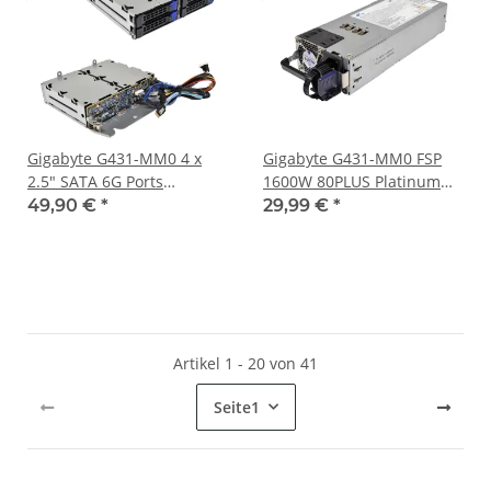
Gigabyte G431-MM0 4 x
Gigabyte G431-MM0 FSP
2.5" SATA 6G Ports
1600W 80PLUS Platinum
Backplane + Cage CBPG043
PSU FSP1600-29FM
49,90 €
*
29,99 €
*
KLCN0200362 + Kabel +
9PA16A1201
Caddys
Artikel 1 - 20 von 41
Seite
1