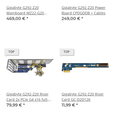
Gigabyte G292-Z20
Gigabyte G292-Z20 Power
Mainboard MZ22-G20
Board CPDGDDB + Cables
Socket SP3 DDR4
469,00 €
*
249,00 €
*
TOP
TOP
Gigabyte G292-Z20 Riser
Gigabyte G292-Z20 Riser
Card 2x PCIe G4 x16 full-
Card GC-D2D12K
high full-length CRSG421 +
79,99 €
*
11,99 €
*
Cage +Cable