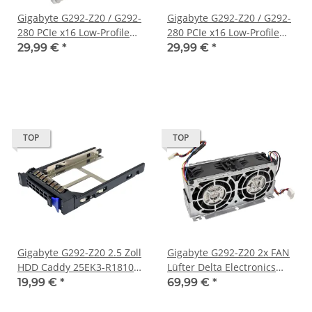
Gigabyte G292-Z20 / G292-
Gigabyte G292-Z20 / G292-
280 PCIe x16 Low-Profile
280 PCIe x16 Low-Profile
Riser Card CRSG01A +
Riser Card CRSG01A +
29,99 €
*
29,99 €
*
Cage Left Side
Cage Right Side
TOP
TOP
Gigabyte G292-Z20 2.5 Zoll
Gigabyte G292-Z20 2x FAN
HDD Caddy 25EK3-R18102-
Lüfter Delta Electronics
I0R
PFM0812HE-01 + double
19,99 €
*
69,99 €
*
Cage