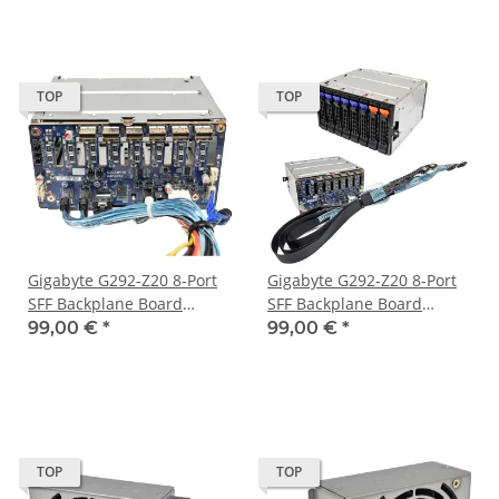
TOP
TOP
Gigabyte G292-Z20 8-Port
Gigabyte G292-Z20 8-Port
SFF Backplane Board
SFF Backplane Board
CBPG083 + Cage + Cable
CBPG083 +Cage +Cable
99,00 €
*
99,00 €
*
+Caddys
TOP
TOP