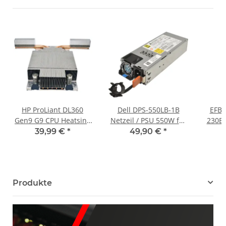
HP ProLiant DL360
Dell DPS-550LB-1B
EFB 
Gen9 G9 CPU Heatsink
Netzeil / PSU 550W für
230B 
/ Kühler 734043-001
PowerSwitch S4048T-
10S
39,99 €
*
49,90 €
*
775404-001 868544-001
ON 03WVHP
230
High performance
Produkte