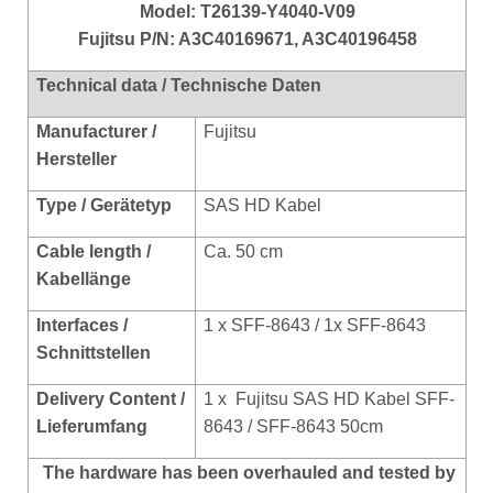
Model: T26139-Y4040-V09
Fujitsu P/N: A3C40169671, A3C40196458
Technical data / Technische Daten
Manufacturer /
Fujitsu
Hersteller
Type / Gerätetyp
SAS HD Kabel
Cable length /
Ca. 50 cm
Kabellänge
Interfaces /
1 x SFF-8643 / 1x SFF-8643
Schnittstellen
Delivery Content /
1 x Fujitsu SAS HD Kabel SFF-
Lieferumfang
8643 / SFF-8643 50cm
The hardware has been overhauled and tested by