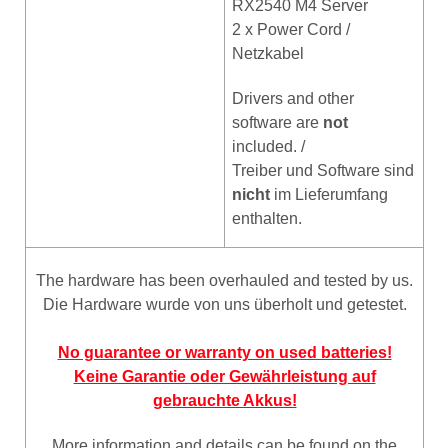
RX2540 M4 Server
2 x Power Cord /
Netzkabel
Drivers and other
software are
not
included. /
Treiber und Software sind
nicht
im Lieferumfang
enthalten.
The hardware has been overhauled and tested by us.
Die Hardware wurde von uns überholt und getestet.
No guarantee or warranty on used batteries!
Keine Garantie oder Gewährleistung auf
gebrauchte Akkus!
More information and details can be found on the