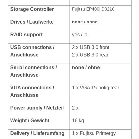
Storage Controller
Fujitsu EP400i D3216
Drives / Laufwerke
none / ohne
RAID support
yes / ja
USB connections /
2 x USB 3.0 front
Anschlüsse
2 x USB 3.0 rear
Serial connections /
none / ohne
Anschlüsse
VGA connections /
1 x VGA 15-polig rear
Anschlüsse
Power supply / Netzteil
2 x
Weight / Gewicht
16 kg
Delivery / Lieferumfang
1 x Fujitsu Primergy