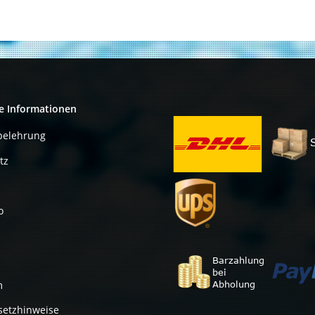
e Informationen
belehrung
tz
o
m
setzhinweise