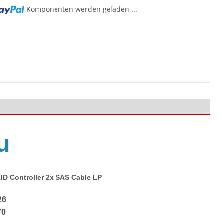
Komponenten werden geladen ...
g...
u
ID Controller 2x SAS Cable LP
26
70