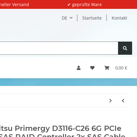
neller Versand
✔ geprüfte Ware
DE
Startseite
Kontakt
0,00 €
itsu Primergy D3116-C26 6G PCIe
SAS RAID Controller 2x SAS Cable