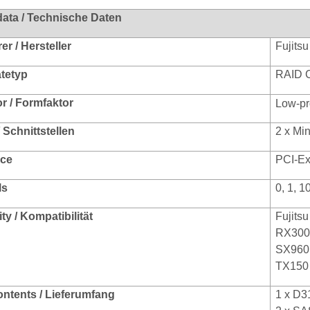
data / Technische Daten
r / Hersteller
Fujitsu
ätetyp
RAID C
r / Formfaktor
Low-pro
/ Schnittstellen
2 x Mi
ace
PCI-Ex
ls
0, 1, 1
ty / Kompatibilität
Fujits
RX300
SX960 
TX150
ontents / Lieferumfang
1 x D3