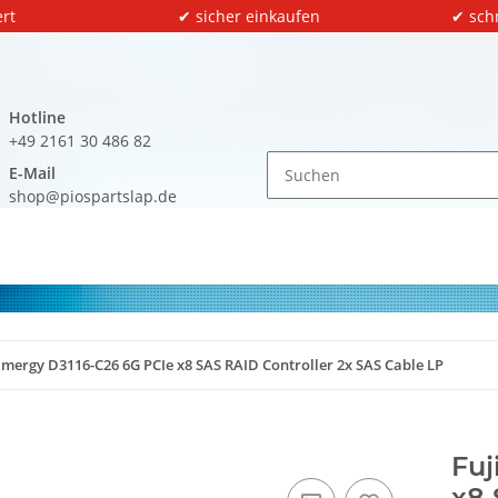
rt
✔ sicher einkaufen
✔ sch
Hotline
+49 2161 30 486 82
E-Mail
shop@piospartslap.de
rimergy D3116-C26 6G PCIe x8 SAS RAID Controller 2x SAS Cable LP
Fuj
x8 