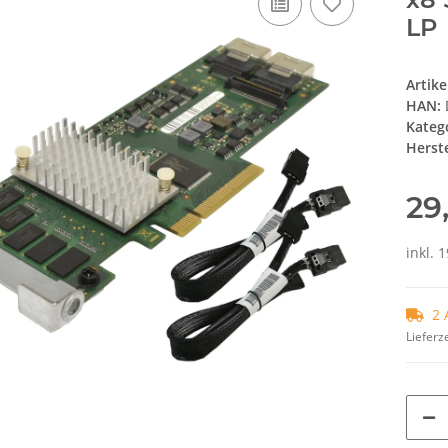
LP
Artik
HAN:
Kateg
Herste
29
inkl. 
2 
Lieferze