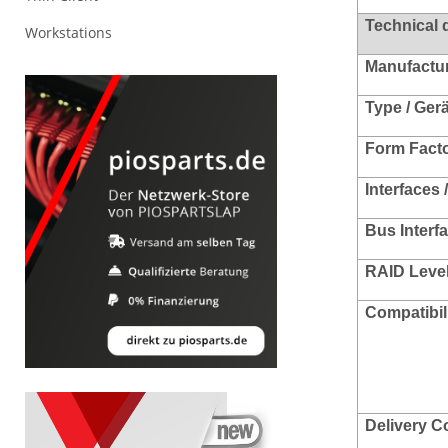
Technical 
Workstations
Manufacture
Type / Ger
Form Facto
Interfaces 
Bus Interf
RAID Leve
Compatibili
Delivery C