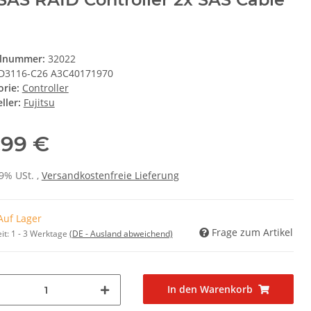
elnummer:
32022
D3116-C26 A3C40171970
orie:
Controller
ller:
Fujitsu
,99 €
19% USt. ,
Versandkostenfreie Lieferung
Auf Lager
Frage zum Artikel
it:
1 - 3 Werktage
(DE - Ausland abweichend)
In den Warenkorb