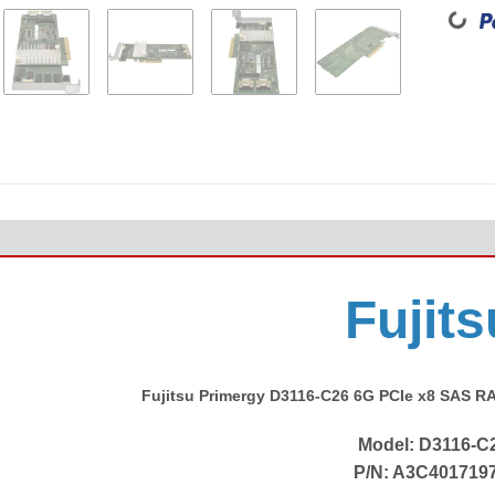
Loadin
Fujits
Fujitsu Primergy D3116-C26 6G PCIe x8 SAS RA
Model: D3116-C
P/N: A3C401719