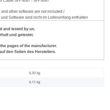
-
AS Cable
SFF-8087
SFF-8087
 and other software are not included /
r und Software sind nicht im Lieferumfang enthalten
 and tested by us.
holt und getestet.
 the pages of the manufacturer.
auf den Seiten des Herstellers.
0,30 kg
0,15
kg