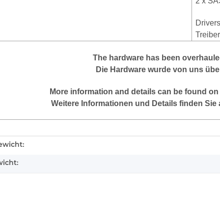
2 x S
Drivers
Treibe
The hardware has been overhauled
Die Hardware wurde von uns über
More information and details can be found on
Weitere Informationen und Details finden Sie 
enschaft
wicht:
icht: