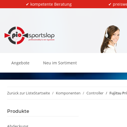
✔ kompetente Beratung
✔ preiswe
Angebote
Neu im Sortiment
Zurück zur Liste
Startseite
Komponenten
Controller
Fujitsu P
Produkte
Abdeckung