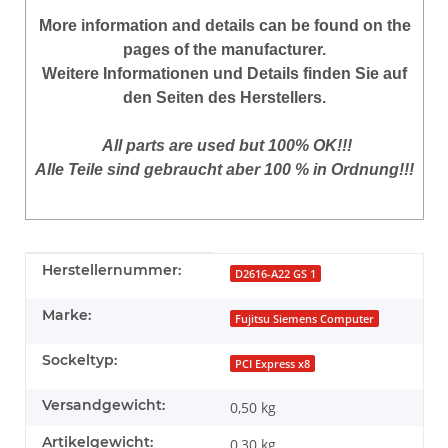
More
information
and
details
can be found on
the
pages of the manufacturer
.
Weitere Informationen und Details finden Sie auf
den Seiten des Herstellers.
All parts are used but 100% OK!!!
Alle Teile sind gebraucht aber 100 % in Ordnung!!!
Produkteigenschaft
Wert
Herstellernummer:
D2616-A22 GS 1
Marke:
Fujitsu Siemens Computer
Sockeltyp:
PCI Express x8
Versandgewicht:
0,50 kg
Artikelgewicht:
0,30
kg