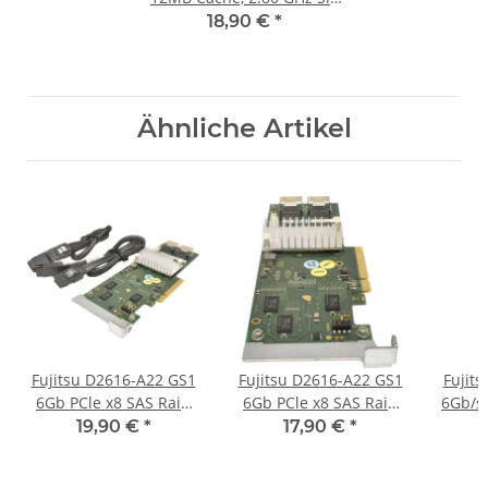
Core FC LGA 1366 P/N
18,90 €
*
SLBV6
Ähnliche Artikel
Fujitsu D2616-A22 GS1
Fujitsu D2616-A22 GS1
Fujit
6Gb PCle x8 SAS Raid
6Gb PCle x8 SAS Raid
6Gb/s 
Controller +2x SAS
Controller LP
SAS R
19,90 €
*
17,90 €
*
Kabel LP