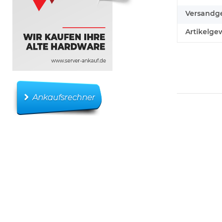
Versandge
Artikelgew