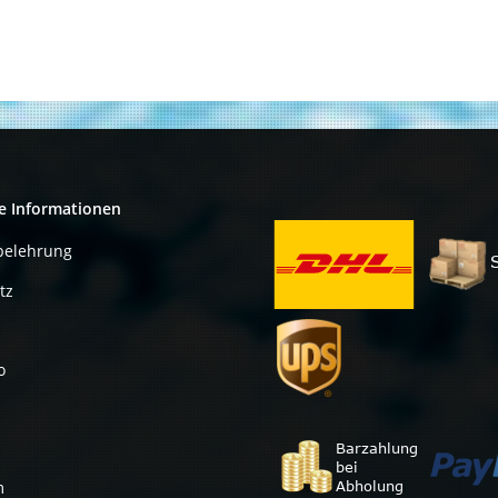
Primergy RX200
BX2580 M1
S8 + Kabel
BX2580 M2
e Informationen
belehrung
tz
o
m