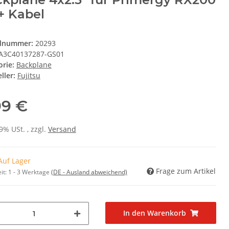
+ Kabel
elnummer:
20293
A3C40137287-GS01
orie:
Backplane
ller:
Fujitsu
99 €
19% USt. , zzgl.
Versand
Auf Lager
Frage zum Artikel
it:
1 - 3 Werktage
(DE - Ausland abweichend)
In den Warenkorb
..