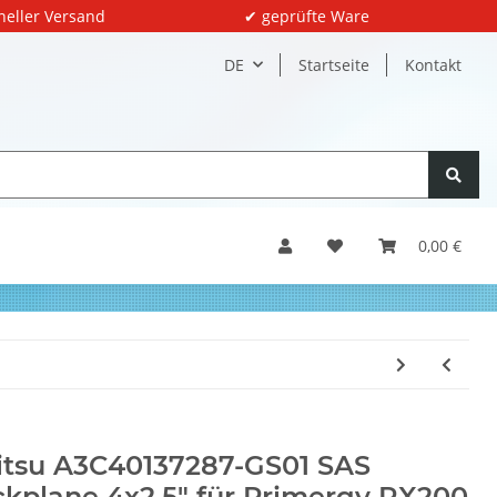
neller Versand
✔ geprüfte Ware
DE
Startseite
Kontakt
0,00 €
itsu A3C40137287-GS01 SAS
kplane 4x2.5" für Primergy RX200