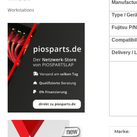
Manufacture
Workstations
Type / Ger
Fujitsu P/N
Compatibil
Delivery /
Produkteig
Wert
Marke: