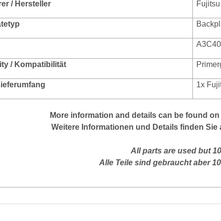
r / Hersteller
Fujitsu
ätetyp
Backp
A3C40
ity / Kompat
ibilität
Primer
 Lieferumfang
1x Fuj
More
information
and
details
can be found on
Weitere Informationen und Details finden Sie 
All parts are used but 1
Alle Teile sind gebraucht aber 1
enschaft