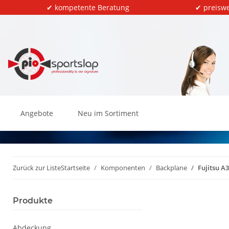
✔ kompetente Beratung
✔ preiswe
Angebote
Neu im Sortiment
Zurück zur Liste
Startseite
Komponenten
Backplane
Fujitsu A
Produkte
Abdeckung