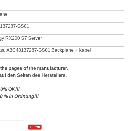
lane
137287-GS01
gy RX200 S7 Server
itsu A3C40137287-GS01 Backplane + Kabel
the
pages of the manufacturer
.
auf den Seiten des Herstellers.
00% OK!!!
00 % in Ordnung!!!
Fujitsu