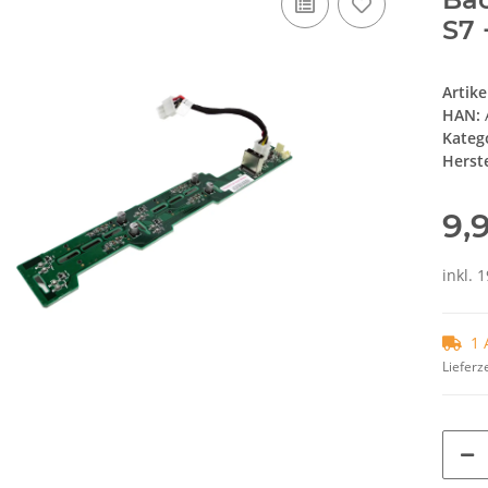
S7 
Artik
HAN:
Kateg
Herste
9,
inkl. 
1 
Lieferze
Loading.