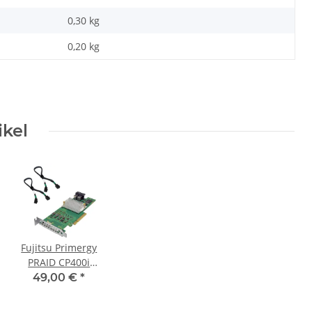
0,30 kg
0,20
kg
ikel
Fujitsu Primergy
PRAID CP400i
D3307-A12 GS2
49,00 €
*
A3C40174126
12Gb RAID