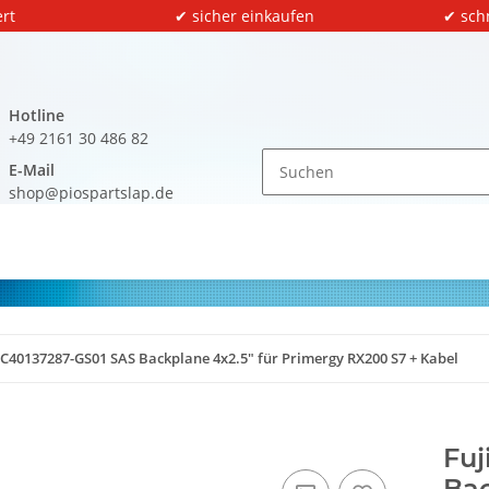
rt
✔ sicher einkaufen
✔ sch
Hotline
+49 2161 30 486 82
E-Mail
shop@piospartslap.de
3C40137287-GS01 SAS Backplane 4x2.5" für Primergy RX200 S7 + Kabel
Fuj
Bac