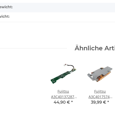
wicht:
icht:
Ähnliche Art
Fujitsu
Fujitsu
A3C40137287-
A3C40175747
GS02 SAS
CPU2
44,90 €
*
39,99 €
*
Backplane
Heatsink/Kühler
4x2.5" für
for Primergy