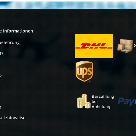
e Informationen
belehrung
tz
o
m
setzhinweise