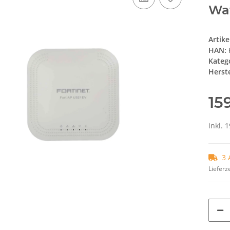
Wav
Artik
HAN:
Kateg
Herste
15
inkl. 
3 
Lieferze
Loading...