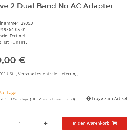
e 2 Dual Band No AC Adapter
elnummer:
29353
P19564-05-01
orie:
Fortinet
ller:
FORTINET
9,00 €
19% USt. ,
Versandkostenfreie Lieferung
Auf Lager
Frage zum Artikel
it:
1 - 3 Werktage
(DE - Ausland abweichend)
In den Warenkorb