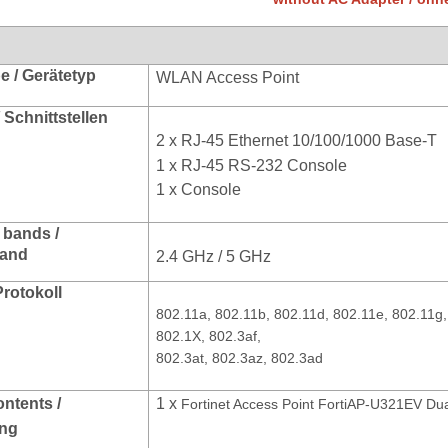
e / Gerätetyp
WLAN Access Point
/ Schnittstellen
2 x
RJ-45 Ethernet 10/100/1000 Base-T
1 x RJ-45 RS-232 Console
1 x Console
 bands /
and
2.4 GHz / 5 GHz
Protokoll
802.11a, 802.11b, 802.11d, 802.11e, 802.11g, 
802.1X, 802.3af,
802.3at, 802.3az, 802.3ad
ontents /
1 x
Fortinet Access Point FortiAP-U321EV Du
ang