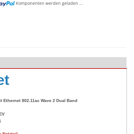
Komponenten werden geladen ...
et
it Ethernet 802.11ac Wave 2 Dual Band
EV
1
 Netzteil