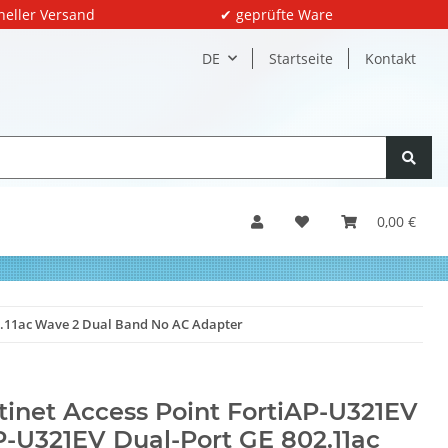
neller Versand
✔ geprüfte Ware
DE
Startseite
Kontakt
0,00 €
02.11ac Wave 2 Dual Band No AC Adapter
tinet Access Point FortiAP-U321EV
-U321EV Dual-Port GE 802.11ac