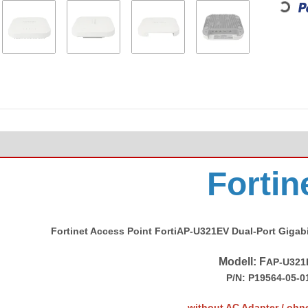
Fortin
Fortinet Access Point FortiAP-U321EV Dual-Port Gigab
Modell: F
AP-U321
P/N: P19564-05-0
without AC Adapter / ohne