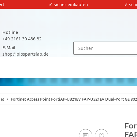
rt
✔ sicher einkaufen
✔ sch
Hotline
+49 2161 30 486 82
E-Mail
shop@piospartslap.de
net
Fortinet Access Point FortiAP-U321EV FAP-U321EV Dual-Port GE 8
For
FAP